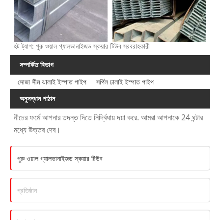
হট ট্যাগ: পুরু ওয়াল গ্যালভানাইজড স্কয়ার টিউব সরবরাহকারী
সম্পর্কিত বিভাগ
সোজা সীম ঝালাই ইস্পাত পাইপ
সর্পিল ঢালাই ইস্পাত পাইপ
অনুসন্ধান পাঠান
নীচের ফর্মে আপনার তদন্ত দিতে নির্দ্বিধায় দয়া করে. আমরা আপনাকে 24 ঘন্টার
মধ্যে উত্তর দেব।