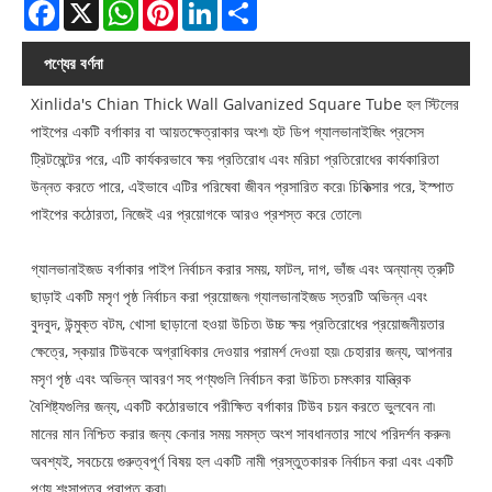
Facebook
X
WhatsApp
Pinterest
LinkedIn
Share
পণ্যের বর্ণনা
Xinlida's Chian Thick Wall Galvanized Square Tube হল স্টিলের
পাইপের একটি বর্গাকার বা আয়তক্ষেত্রাকার অংশ৷ হট ডিপ গ্যালভানাইজিং প্রসেস
ট্রিটমেন্টের পরে, এটি কার্যকরভাবে ক্ষয় প্রতিরোধ এবং মরিচা প্রতিরোধের কার্যকারিতা
উন্নত করতে পারে, এইভাবে এটির পরিষেবা জীবন প্রসারিত করে৷ চিকিত্সার পরে, ইস্পাত
পাইপের কঠোরতা, নিজেই এর প্রয়োগকে আরও প্রশস্ত করে তোলে৷
গ্যালভানাইজড বর্গাকার পাইপ নির্বাচন করার সময়, ফাটল, দাগ, ভাঁজ এবং অন্যান্য ত্রুটি
ছাড়াই একটি মসৃণ পৃষ্ঠ নির্বাচন করা প্রয়োজন৷ গ্যালভানাইজড স্তরটি অভিন্ন এবং
বুদবুদ, উন্মুক্ত বটম, খোসা ছাড়ানো হওয়া উচিত৷ উচ্চ ক্ষয় প্রতিরোধের প্রয়োজনীয়তার
ক্ষেত্রে, স্কয়ার টিউবকে অগ্রাধিকার দেওয়ার পরামর্শ দেওয়া হয়৷ চেহারার জন্য, আপনার
মসৃণ পৃষ্ঠ এবং অভিন্ন আবরণ সহ পণ্যগুলি নির্বাচন করা উচিত৷ চমৎকার যান্ত্রিক
বৈশিষ্ট্যগুলির জন্য, একটি কঠোরভাবে পরীক্ষিত বর্গাকার টিউব চয়ন করতে ভুলবেন না৷
মানের মান নিশ্চিত করার জন্য কেনার সময় সমস্ত অংশ সাবধানতার সাথে পরিদর্শন করুন৷
অবশ্যই, সবচেয়ে গুরুত্বপূর্ণ বিষয় হল একটি নামী প্রস্তুতকারক নির্বাচন করা এবং একটি
পণ্য শংসাপত্র প্রাপ্ত করা৷