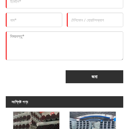
জমা
সংশ্লিষ্ট পণ্য