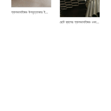
গ্যালভানাইজড উপবৃত্তাকার ইস্পাত পাইপ
ছোট ব্যাসের গ্যালভানাইজড ওভাল টিউব