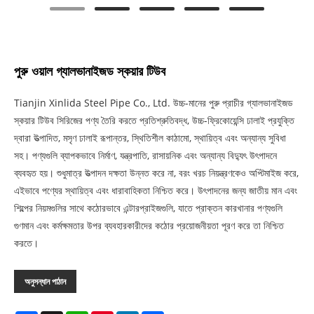
পুরু ওয়াল গ্যালভানাইজড স্কয়ার টিউব
Tianjin Xinlida Steel Pipe Co., Ltd. উচ্চ-মানের পুরু প্রাচীর গ্যালভানাইজড
স্কয়ার টিউব সিরিজের পণ্য তৈরি করতে প্রতিশ্রুতিবদ্ধ, উচ্চ-ফ্রিকোয়েন্সি ঢালাই প্রযুক্তি
দ্বারা উত্পাদিত, মসৃণ ঢালাই রূপান্তর, স্থিতিশীল কাঠামো, স্থায়িত্ব এবং অন্যান্য সুবিধা
সহ। পণ্যগুলি ব্যাপকভাবে নির্মাণ, যন্ত্রপাতি, রাসায়নিক এবং অন্যান্য বিদ্যুৎ উৎপাদনে
ব্যবহৃত হয়। শুধুমাত্র উত্পাদন দক্ষতা উন্নত করে না, বরং খরচ নিয়ন্ত্রণকেও অপ্টিমাইজ করে,
এইভাবে পণ্যের স্থায়িত্ব এবং ধারাবাহিকতা নিশ্চিত করে। উৎপাদনের জন্য জাতীয় মান এবং
শিল্পের নিয়মগুলির সাথে কঠোরভাবে এন্টারপ্রাইজগুলি, যাতে প্রাক্তন কারখানার পণ্যগুলি
গুণমান এবং কর্মক্ষমতার উপর ব্যবহারকারীদের কঠোর প্রয়োজনীয়তা পূরণ করে তা নিশ্চিত
করতে।
অনুসন্ধান পাঠান