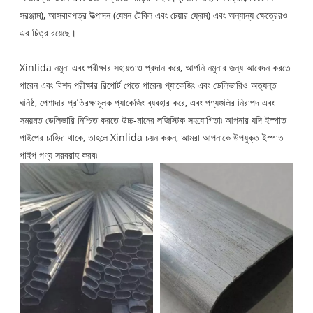
সরঞ্জাম), আসবাবপত্র উত্পাদন (যেমন টেবিল এবং চেয়ার ফ্রেম) এবং অন্যান্য ক্ষেত্রেরও
এর চিত্র রয়েছে।
Xinlida নমুনা এবং পরীক্ষার সহায়তাও প্রদান করে, আপনি নমুনার জন্য আবেদন করতে
পারেন এবং বিশদ পরীক্ষার রিপোর্ট পেতে পারেন৷ প্যাকেজিং এবং ডেলিভারিও অত্যন্ত
ঘনিষ্ঠ, পেশাদার প্রতিরক্ষামূলক প্যাকেজিং ব্যবহার করে, এবং পণ্যগুলির নিরাপদ এবং
সময়মত ডেলিভারি নিশ্চিত করতে উচ্চ-মানের লজিস্টিক সহযোগিতা৷ আপনার যদি ইস্পাত
পাইপের চাহিদা থাকে, তাহলে Xinlida চয়ন করুন, আমরা আপনাকে উপযুক্ত ইস্পাত
পাইপ পণ্য সরবরাহ করব৷