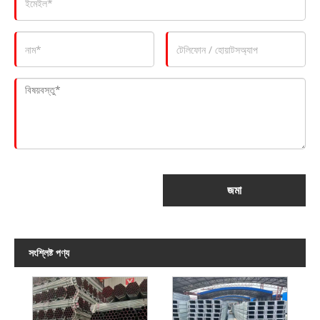
জমা
সংশ্লিষ্ট পণ্য