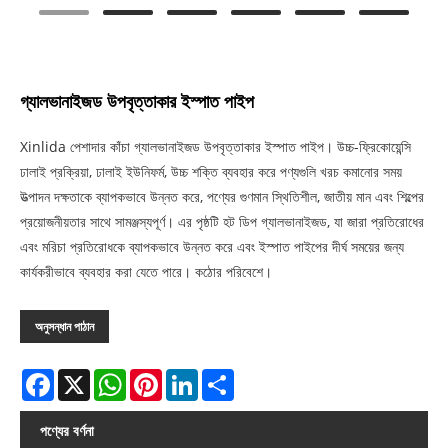
গ্যালভানাইজড উপবৃত্তাকার ইস্পাত পাইপ
Xinlida পেশাদার কাঁচা গ্যালভানাইজড উপবৃত্তাকার ইস্পাত পাইপ। উচ্চ-ফ্রিকোয়েন্সি
ঢালাই প্রক্রিয়া, ঢালাই ইউনিফর্ম, উচ্চ শক্তি ব্যবহার করে পণ্যগুলি খরচ কমানোর সময়
উত্পাদন দক্ষতাকে ব্যাপকভাবে উন্নত করে, পণ্যের গুণমান স্থিতিশীল, জাতীয় মান এবং শিল্পের
প্রয়োজনীয়তার সাথে সামঞ্জস্যপূর্ণ। এর পৃষ্ঠটি হট ডিপ গ্যালভানাইজড, যা জারা প্রতিরোধের
এবং মরিচা প্রতিরোধকে ব্যাপকভাবে উন্নত করে এবং ইস্পাত পাইপের দীর্ঘ সময়ের জন্য
কার্যকরীভাবে ব্যবহার করা যেতে পারে। কঠোর পরিবেশে।
অনুসন্ধান পাঠান
Facebook
X
WhatsApp
Pinterest
LinkedIn
Share
পণ্যের বর্ণনা