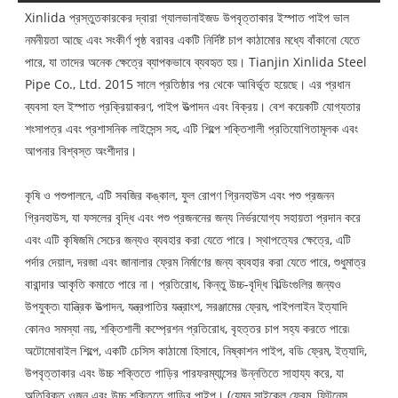
Xinlida প্রস্তুতকারকের দ্বারা গ্যালভানাইজড উপবৃত্তাকার ইস্পাত পাইপ ভাল
নমনীয়তা আছে এবং সংকীর্ণ পৃষ্ঠ বরাবর একটি নির্দিষ্ট চাপ কাঠামোর মধ্যে বাঁকানো যেতে
পারে, যা তাদের অনেক ক্ষেত্রে ব্যাপকভাবে ব্যবহৃত হয়। Tianjin Xinlida Steel
Pipe Co., Ltd. 2015 সালে প্রতিষ্ঠার পর থেকে আবির্ভূত হয়েছে। এর প্রধান
ব্যবসা হল ইস্পাত প্রক্রিয়াকরণ, পাইপ উত্পাদন এবং বিক্রয়। বেশ কয়েকটি যোগ্যতার
শংসাপত্র এবং প্রশাসনিক লাইসেন্স সহ, এটি শিল্পে শক্তিশালী প্রতিযোগিতামূলক এবং
আপনার বিশ্বস্ত অংশীদার।
কৃষি ও পশুপালনে, এটি সবজির কঙ্কাল, ফুল রোপণ গ্রিনহাউস এবং পশু প্রজনন
গ্রিনহাউস, যা ফসলের বৃদ্ধি এবং পশু প্রজননের জন্য নির্ভরযোগ্য সহায়তা প্রদান করে
এবং এটি কৃষিজমি সেচের জন্যও ব্যবহার করা যেতে পারে। স্থাপত্যের ক্ষেত্রে, এটি
পর্দার দেয়াল, দরজা এবং জানালার ফ্রেম নির্মাণের জন্য ব্যবহার করা যেতে পারে, শুধুমাত্র
বারান্দার আকৃতি কমাতে পারে না। প্রতিরোধ, কিন্তু উচ্চ-বৃদ্ধি বিল্ডিংগুলির জন্যও
উপযুক্ত৷ যান্ত্রিক উত্পাদন, যন্ত্রপাতির যন্ত্রাংশ, সরঞ্জামের ফ্রেম, পাইপলাইন ইত্যাদি
কোনও সমস্যা নয়, শক্তিশালী কম্প্রেশন প্রতিরোধ, বৃহত্তর চাপ সহ্য করতে পারে৷
অটোমোবাইল শিল্পে, একটি চেসিস কাঠামো হিসাবে, নিষ্কাশন পাইপ, বডি ফ্রেম, ইত্যাদি,
উপবৃত্তাকার এবং উচ্চ শক্তিতে গাড়ির পারফরম্যান্সের উন্নতিতে সাহায্য করে, যা
অতিরিক্ত ওজন এবং উচ্চ শক্তিতে গাড়ির পাইপ। (যেমন সাইকেল ফ্রেম, ফিটনেস