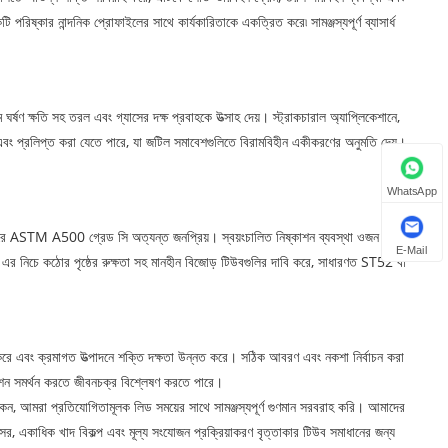
 পরিষ্কার নান্দনিক প্রোফাইলের সাথে কার্যকারিতাকে একত্রিত করে৷ সামঞ্জস্যপূর্ণ ব্যাসার্ধ
্ষণ ক্ষতি সহ তরল এবং গ্যাসের দক্ষ প্রবাহকে উত্সাহ দেয়। স্ট্রাকচারাল অ্যাপ্লিকেশানে,
ো এবং প্রলিপ্ত করা যেতে পারে, যা জটিল সমাবেশগুলিতে বিরামবিহীন একীকরণের অনুমতি দেয়।
WhatsApp
 আকারে ASTM A500 গ্রেড সি অত্যন্ত জনপ্রিয়। স্বয়ংচালিত নিষ্কাশন ব্যবস্থা ওজন
E-Mail
িচে কঠোর পৃষ্ঠের রুক্ষতা সহ মানহীন বিজোড় টিউবগুলির দাবি করে, সাধারণত ST52 বা
স করে এবং ক্রমাগত উত্পাদনে শক্তি দক্ষতা উন্নত করে। সঠিক আবরণ এবং নকশা নির্বাচন করা
েশন সমর্থন করতে জীবনচক্র বিশ্লেষণ করতে পারে।
ন, আমরা প্রতিযোগিতামূলক লিড সময়ের সাথে সামঞ্জস্যপূর্ণ গুণমান সরবরাহ করি। আমাদের
সর, একাধিক খাদ বিকল্প এবং মূল্য সংযোজন প্রক্রিয়াকরণ বৃত্তাকার টিউব সমাধানের জন্য