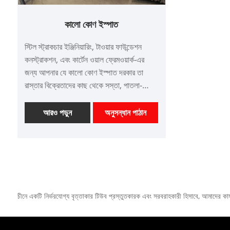
কালো কোণ ইস্পাত
স্টিল স্ট্রাকচার ইঞ্জিনিয়ারিং, টাওয়ার ফাউন্ডেশন
কনস্ট্রাকশন, এবং কার্টেন ওয়াল ফ্রেমওয়ার্ক-এর
জন্য আপনার যে কালো কোণ ইস্পাত দরকার তা
রাস্তার বিক্রেতাদের কাছ থেকে সস্তা, পাতলা-
চর্মযুক্ত, খারাপ আকারের এবং রুক্ষ-সারফেসড স্টাফ
নয়। Tianjin Xinlida Steel Pipe Co.,
আরও পড়ুন
অনুসন্ধান পাঠান
Ltd., 50 মিলিয়ন টন বার্ষিক উৎপাদন ক্ষমতার জন্য
ডিজাইন করা একটি কারখানা সহ, ইস্পাত পাইপ এবং
প্রোফাইলের মূল ব্যবসার উপর দৃষ্টি নিবদ্ধ করে,
"দেশীয় উৎপাদন + বিদেশী ঘাঁটি + বিশ্ব বাণিজ্য" এর
একটি সিস্টেম তৈরি করে। আমাদের পণ্যগুলি দক্ষিণ-
পূর্ব এশিয়া, মধ্যপ্রাচ্য এবং অন্যান্য বিদেশী বাজারে
চীনে একটি নির্ভরযোগ্য বৃত্তাকার টিউব প্রস্তুতকারক এবং সরবরাহকারী হিসাবে, আমাদের কাস্ট
রপ্তানি করা হয়। আমাদের মূল সুবিধা: আমরা
উত্পাদনের 48 ঘন্টা আগে স্পেসিফিকেশন পরিবর্তন
এবং পরিমাণের সমন্বয় সমর্থন করি, বুদ্ধিমান উত্পাদন