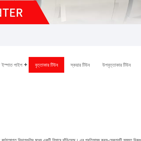
় ইস্পাত পাইপ
বৃত্তাকার টিউব
স্কয়ার টিউব
উপবৃত্তাকার টিউব
ব্যবহৃত ফাঁপা কাঠামোগত বিভাগগুলির মধ্যে একটি হিসাবে দাঁড়িয়েছে। এর প্রতিসাম্য ক্রস-সেকশনটি সমস