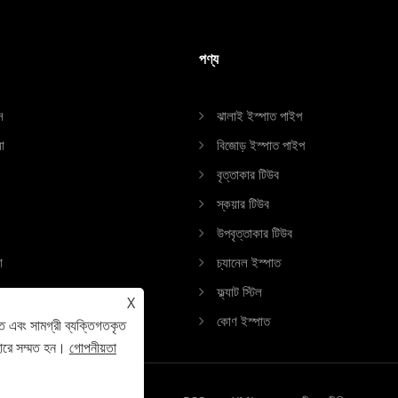
পণ্য
স
ঝালাই ইস্পাত পাইপ
া
বিজোড় ইস্পাত পাইপ
বৃত্তাকার টিউব
স্কয়ার টিউব
উপবৃত্তাকার টিউব
া
চ্যানেল ইস্পাত
ফ্ল্যাট স্টিল
X
কোণ ইস্পাত
ে এবং সামগ্রী ব্যক্তিগতকৃত
হারে সম্মত হন।
গোপনীয়তা