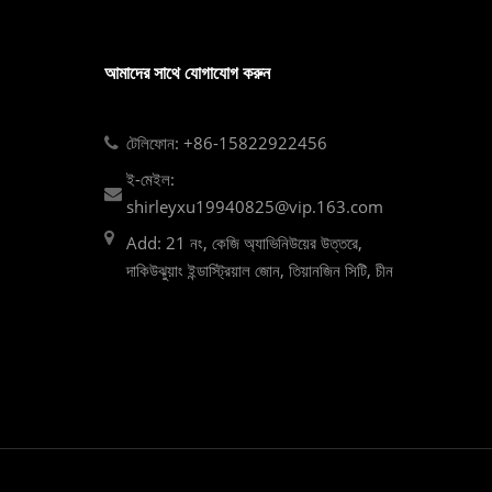
আমাদের সাথে যোগাযোগ করুন
টেলিফোন: +86-15822922456
ই-মেইল:
shirleyxu19940825@vip.163.com
Add: 21 নং, কেজি অ্যাভিনিউয়ের উত্তরে,
দাকিউঝুয়াং ইন্ডাস্ট্রিয়াল জোন, তিয়ানজিন সিটি, চীন