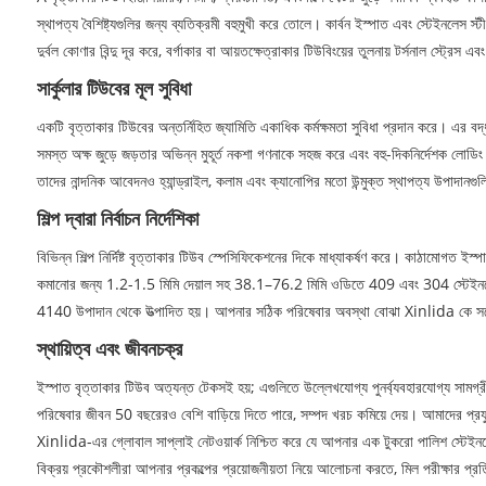
স্থাপত্য বৈশিষ্ট্যগুলির জন্য ব্যতিক্রমী বহুমুখী করে তোলে। কার্বন ইস্পাত এবং স্টেইনলেস স্ট
দুর্বল কোণার বিন্দু দূর করে, বর্গাকার বা আয়তক্ষেত্রাকার টিউবিংয়ের তুলনায় টর্সনাল স্ট্রে
সার্কুলার টিউবের মূল সুবিধা
একটি বৃত্তাকার টিউবের অন্তর্নিহিত জ্যামিতি একাধিক কর্মক্ষমতা সুবিধা প্রদান করে। এর বদ্ধ
সমস্ত অক্ষ জুড়ে জড়তার অভিন্ন মুহূর্ত নকশা গণনাকে সহজ করে এবং বহু-দিকনির্দেশক লোডি
তাদের নান্দনিক আবেদনও হ্যান্ড্রাইল, কলাম এবং ক্যানোপির মতো উন্মুক্ত স্থাপত্য উপাদানগুল
শিল্প দ্বারা নির্বাচন নির্দেশিকা
বিভিন্ন শিল্প নির্দিষ্ট বৃত্তাকার টিউব স্পেসিফিকেশনের দিকে মাধ্যাকর্ষণ করে। কাঠামোগ
কমানোর জন্য 1.2-1.5 মিমি দেয়াল সহ 38.1–76.2 মিমি ওডিতে 409 এবং 304 স্টেইনলেস 
4140 উপাদান থেকে উত্পাদিত হয়। আপনার সঠিক পরিষেবার অবস্থা বোঝা Xinlida কে সর্বোত
স্থায়িত্ব এবং জীবনচক্র
ইস্পাত বৃত্তাকার টিউব অত্যন্ত টেকসই হয়; এগুলিতে উল্লেখযোগ্য পুনর্ব্যবহারযোগ্য সামগ
পরিষেবার জীবন 50 বছরেরও বেশি বাড়িয়ে দিতে পারে, সম্পদ খরচ কমিয়ে দেয়। আমাদের প
Xinlida-এর গ্লোবাল সাপ্লাই নেটওয়ার্ক নিশ্চিত করে যে আপনার এক টুকরো পালিশ স্টেইনল
বিক্রয় প্রকৌশলীরা আপনার প্রকল্পের প্রয়োজনীয়তা নিয়ে আলোচনা করতে, মিল পরীক্ষার প্র