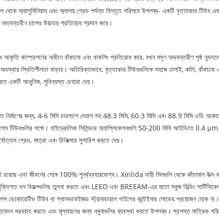
ীল থেকে অ্যালুমিনিয়াম এবং অ্যালয় গ্রেড পর্যন্ত বিস্তৃত পরিসরে উপলব্ধ- একটি বৃত্তাকার টিউব একটি
স এবং অভ্যন্তরীণ চাপের উচ্চতর প্রতিরোধ প্রদান করে।
 আকৃতি কম্প্রেশনের অধীনে বাঁকানো এবং বাকলিং প্রতিরোধ করে, যখন মসৃণ অভ্যন্তরীণ পৃষ্ঠ ন্যূনতম ঘর
ং অবস্থায় স্থিতিশীলতা বাড়ায়। অতিরিক্তভাবে, বৃত্তাকার টিউবগুলিকে সহজে ঢালাই, কাটা, বাঁকান
িতে একটি আধুনিক, সুবিন্যস্ত চেহারা দেয়।
ত ইস্পাত নির্মাণের জন্য, 4-6 মিমি চারপাশে দেয়াল সহ 48.3 মিমি, 60.3 মিমি এবং 88.9 মিমি ওডি
টিউবগুলির পক্ষে। হাইড্রোলিক সিলিন্ডার অ্যাপ্লিকেশনগুলি 50-200 মিমি আইডিতে 0.4 µm এর ন
্তম গ্রেড, মাত্রা এবং চিকিত্সার সুপারিশ করতে দেয়।
্রী রয়েছে এবং জীবনের শেষে 100% পুনর্ব্যবহারযোগ্য। Xinlida দায়ী মিলগুলি থেকে কাঁচামাল উত্
্রযুক্তিগত দল বিকল্পগুলির তুলনা করতে এবং LEED এবং BREEAM-এর মতো সবুজ বিল্ডিং সার্টিফিক
েস ডেকোরেটিভ টিউব বা গ্যালভানাইজড স্ট্রাকচারাল পাইপের কন্টেইনার লোডের প্রয়োজন হোক না কে
তিবেদন সরবরাহ করতে এবং মূল্যায়নের জন্য নমুনাগুলির ব্যবস্থা করতে উপলব্ধ। প্রশস্ত মাত্রিক পরি