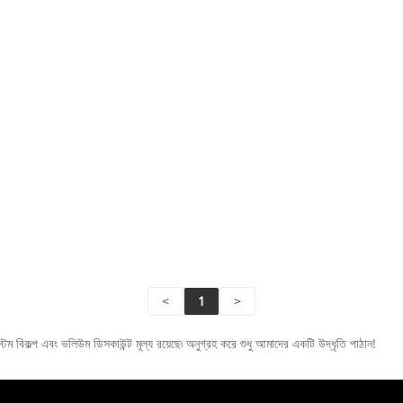
<
1
>
ম বিকল্প এবং ভলিউম ডিসকাউন্ট মূল্য রয়েছে৷ অনুগ্রহ করে শুধু আমাদের একটি উদ্ধৃতি পাঠান!