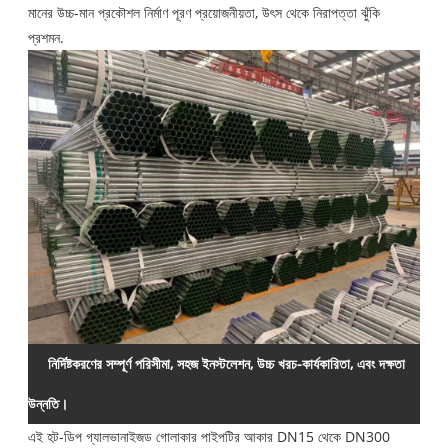
মানের উচ্চ-মান প্রকৌশল নির্মাণ পূরণ প্রয়োজনীয়তা, উৎস থেকে নিরাপত্তা ঝুঁকি
প্রশমন.
নির্দিষ্টকরণের সম্পূর্ণ পরিসীমা, সহজ ইনস্টলেশন, উচ্চ খরচ-কার্যকারিতা, এবং দক্ষতা
উন্নতি।
এই হট-ডিপ গ্যালভানাইজড গোলাকার পাইপটির আকার DN15 থেকে DN300