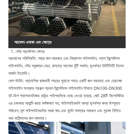
আবেদন এলাকা এবং ক্ষেত্রে
1. পৌর প্রকৌশল ক্ষেত্র
প্রয়োগের পরিস্থিতি: শহুরে জল সরবরাহ এবং নিষ্কাশন পাইপলাইন, গ্যাস ট্রান্সমিশন
পাইপলাইন, পৌর সবুজায়ন বেড়া, রাস্তার আলোর খুঁটি সমর্থন, ভূগর্ভস্থ ইউটিলিটি টানেল
সমর্থন ইত্যাদি।
কেস স্টাডি: প্রাদেশিক রাজধানী শহরের পুরানো শহরে একটি জল সরবরাহ এবং ড্রেনেজ
পাইপলাইন সংস্কার প্রকল্প প্রধান ট্রান্সমিশন পাইপলাইন হিসাবে DN100-DN300
হট-ডিপ গ্যালভানাইজড রাউন্ড পাইপগুলিকে বেছে নেওয়া হয়েছে, মোট 28টি কিলোমিটার
এর চমৎকার অ্যান্টি-জারা কর্মক্ষমতা সহ, পাইপলাইনগুলি আর্দ্র ভূগর্ভস্থ জন্য উপযুক্ত
পরিবেশ, মূল পাইপলাইনগুলির সহজ ক্ষয় এবং ফুটো সমস্যার সমাধান এবং সুরক্ষা নিশ্চিত
করা বাসিন্দাদের জল ব্যবহার।