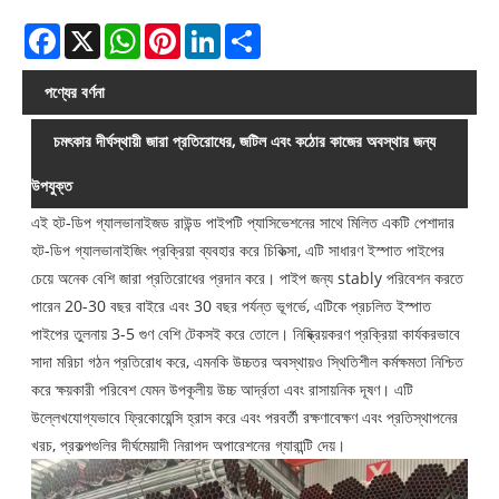
Facebook
X
WhatsApp
Pinterest
LinkedIn
Share
পণ্যের বর্ণনা
চমৎকার দীর্ঘস্থায়ী জারা প্রতিরোধের, জটিল এবং কঠোর কাজের অবস্থার জন্য
উপযুক্ত
এই হট-ডিপ গ্যালভানাইজড রাউন্ড পাইপটি প্যাসিভেশনের সাথে মিলিত একটি পেশাদার
হট-ডিপ গ্যালভানাইজিং প্রক্রিয়া ব্যবহার করে চিকিত্সা, এটি সাধারণ ইস্পাত পাইপের
চেয়ে অনেক বেশি জারা প্রতিরোধের প্রদান করে। পাইপ জন্য stably পরিবেশন করতে
পারেন 20-30 বছর বাইরে এবং 30 বছর পর্যন্ত ভূগর্ভে, এটিকে প্রচলিত ইস্পাত
পাইপের তুলনায় 3-5 গুণ বেশি টেকসই করে তোলে। নিষ্ক্রিয়করণ প্রক্রিয়া কার্যকরভাবে
সাদা মরিচা গঠন প্রতিরোধ করে, এমনকি উচ্চতর অবস্থায়ও স্থিতিশীল কর্মক্ষমতা নিশ্চিত
করে ক্ষয়কারী পরিবেশ যেমন উপকূলীয় উচ্চ আর্দ্রতা এবং রাসায়নিক দূষণ। এটি
উল্লেখযোগ্যভাবে ফ্রিকোয়েন্সি হ্রাস করে এবং পরবর্তী রক্ষণাবেক্ষণ এবং প্রতিস্থাপনের
খরচ, প্রকল্পগুলির দীর্ঘমেয়াদী নিরাপদ অপারেশনের গ্যারান্টি দেয়।