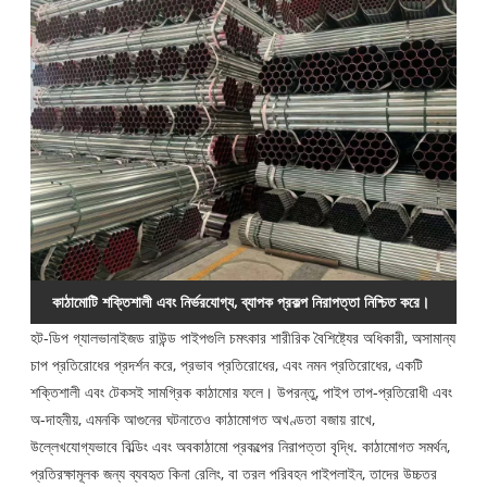
কাঠামোটি শক্তিশালী এবং নির্ভরযোগ্য, ব্যাপক প্রকল্প নিরাপত্তা নিশ্চিত করে।
হট-ডিপ গ্যালভানাইজড রাউন্ড পাইপগুলি চমৎকার শারীরিক বৈশিষ্ট্যের অধিকারী, অসামান্য
চাপ প্রতিরোধের প্রদর্শন করে, প্রভাব প্রতিরোধের, এবং নমন প্রতিরোধের, একটি
শক্তিশালী এবং টেকসই সামগ্রিক কাঠামোর ফলে। উপরন্তু, পাইপ তাপ-প্রতিরোধী এবং
অ-দাহনীয়, এমনকি আগুনের ঘটনাতেও কাঠামোগত অখণ্ডতা বজায় রাখে,
উল্লেখযোগ্যভাবে বিল্ডিং এবং অবকাঠামো প্রকল্পের নিরাপত্তা বৃদ্ধি. কাঠামোগত সমর্থন,
প্রতিরক্ষামূলক জন্য ব্যবহৃত কিনা রেলিং, বা তরল পরিবহন পাইপলাইন, তাদের উচ্চতর