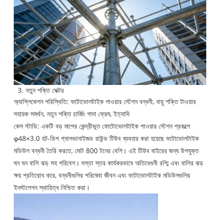
3. নতুন শক্তি সেক্টর
অ্যাপ্লিকেশন পরিস্থিতি: ফটোভোলটাইক পাওয়ার স্টেশন বন্ধনী, বায়ু শক্তি টাওয়ার
সহায়ক সমর্থন, নতুন শক্তি চার্জিং গাদা ফ্রেম, ইত্যাদি
কেস স্টাডি: একটি বড় মাপের কেন্দ্রীভূত ফোটোভোলটাইক পাওয়ার স্টেশন প্রকল্পে
φ48×3.0 হট-ডিপ গ্যালভানাইজড রাউন্ড টিউব ব্যবহার করা হয়েছে ফটোভোলটাইক
মডিউল বন্ধনী তৈরি করতে, মোট 800 টনের বেশি। এই টিউব বাইরের জন্য উপযুক্ত
ঘন ঘন বালি ঝড় সহ পরিবেশ। দস্তা স্তর কার্যকরভাবে অতিবেগুনী রশ্মি এবং বালির ঝড়
ক্ষয় প্রতিরোধ করে, বন্ধনীগুলির পরিষেবা জীবন এবং ফটোভোলটাইক মডিউলগুলির
ইনস্টলেশন স্থায়িত্ব নিশ্চিত করা।