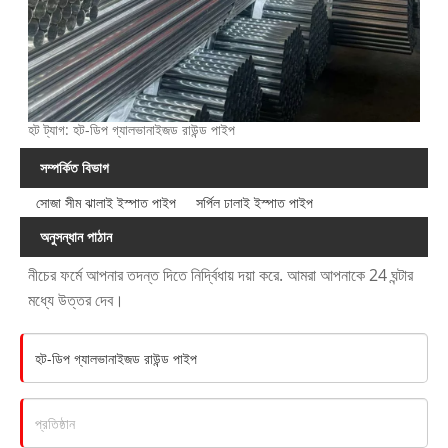
হট ট্যাগ: হট-ডিপ গ্যালভানাইজড রাউন্ড পাইপ
সম্পর্কিত বিভাগ
সোজা সীম ঝালাই ইস্পাত পাইপ
সর্পিল ঢালাই ইস্পাত পাইপ
অনুসন্ধান পাঠান
নীচের ফর্মে আপনার তদন্ত দিতে নির্দ্বিধায় দয়া করে. আমরা আপনাকে 24 ঘন্টার
মধ্যে উত্তর দেব।