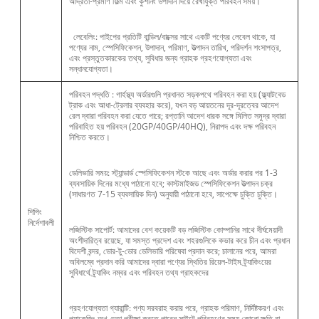
আর্দ্রতা-প্রমাণ ফিল্ম এবং কুশনিং উপাদান দিয়ে রেখাযুক্ত পরিবহন সময়।
লেবেলিং: পাইপের প্রতিটি বান্ডিল/বাক্সের সাথে একটি পণ্যের লেবেল থাকে, যা
পণ্যের নাম, স্পেসিফিকেশন, উপাদান, পরিমাণ, উত্পাদন তারিখ, পরিদর্শন শংসাপত্র,
এবং প্রস্তুতকারকের তথ্য, সুবিধার জন্য গ্রাহক গ্রহণযোগ্যতা এবং
সন্ধানযোগ্যতা।
পরিবহন পদ্ধতি : গার্হস্থ্য অর্ডারগুলি প্রধানত সড়কপথে পরিবহন করা হয় (ফ্ল্যাটবেড
ট্রাক এবং আধা-ট্রেলার ব্যবহার করে), যখন বড় আয়তনের দূর-দূরত্বের আদেশ
রেল দ্বারা পরিবহন করা যেতে পারে; রপ্তানি আদেশ ধারক সঙ্গে মিলিত সমুদ্র দ্বারা
পরিবাহিত হয় পরিবহন (20GP/40GP/40HQ), নিরাপদ এবং দক্ষ পরিবহন
নিশ্চিত করতে।
ডেলিভারি সময়: স্ট্যান্ডার্ড স্পেসিফিকেশন স্টকে আছে এবং অর্ডার করার পর 1-3
ব্যবসায়িক দিনের মধ্যে পাঠানো হবে; কাস্টমাইজড স্পেসিফিকেশন উত্পাদন চক্র
(সাধারণত 7-15 ব্যবসায়িক দিন) অনুযায়ী পাঠানো হবে, সাপেক্ষে চুক্তি চুক্তি।
শিপিং
নির্দেশাবলী
লজিস্টিক সাপোর্ট: আমাদের বেশ কয়েকটি বড় লজিস্টিক কোম্পানির সাথে দীর্ঘমেয়াদী
অংশীদারিত্ব রয়েছে, যা সমস্ত প্রদেশ এবং শহরগুলিকে কভার করে চীন এবং প্রধান
বিদেশী বন্দর, ডোর-টু-ডোর ডেলিভারি পরিষেবা প্রদান করে; চালানের পরে, আমরা
অবিলম্বে প্রদান করি আমাদের দ্বারা পণ্যের স্থিতির রিয়েল-টাইম ট্র্যাকিংয়ের
সুবিধার্থে ট্র্যাকিং নম্বর এবং পরিবহন তথ্য গ্রাহকদের
গ্রহণযোগ্যতা গ্যারান্টি: পণ্য সরবরাহ করার পরে, গ্রাহক পরিমাণ, নির্দিষ্টকরণ এবং
প্যাকেজিং অখণ্ডতা পরীক্ষা করতে পারেন সাইটে পরিবহণের সময় কোনো ক্ষতি বা