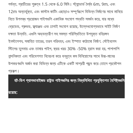
পর্যন্ত, প্রাচীরের পুরুত্ব 1.5 থেকে 6.0 মিমি। স্ট্যান্ডার্ড দৈর্ঘ্য 6m, 9m, এবং
12m অন্তর্ভুক্ত, এবং কাস্টম কাটিং এছাড়াও সম্পূর্ণরূপে বিভিন্ন নির্মাণের সাথে মানিয়ে
নিতে উপলব্ধ প্রয়োজন পাইপগুলি একাধিক সংযোগ পদ্ধতি সমর্থন করে, যার মধ্যে
থ্রেডেড, গ্রুভড, ফ্ল্যাঞ্জড এবং ঢালাই সংযোগ রয়েছে, উল্লেখযোগ্যভাবে সাইট নির্মাণ
দক্ষতা উন্নতি. এগুলি অভ্যন্তরীণ সহ সমস্ত পরিস্থিতিতে উপযুক্ত বহিরঙ্গন
ইনস্টলেশন, সমাহিত তারের, তরল পরিবহন, এবং ইস্পাত কাঠামো নির্মাণ. স্টেইনলেস
স্টিলের তুলনায় এবং তামার পাইপ, ক্রয় খরচ 30% -50% হ্রাস করা হয়, পাশাপাশি
নান্দনিকতা এবং পরিবেশগত বিবেচনা করে বন্ধুত্ব কম বিনিয়োগের সাথে উচ্চ-মানের
উপকরণগুলি অর্জন করা বিভিন্ন জন্য এটিকে একটি সাশ্রয়ী পছন্দ করে তোলে প্রকৌশল
প্রকল্প।
হট-ডিপ গ্যালভানাইজড রাউন্ড পাইপগুলির জন্য নিম্নলিখিত প্রযুক্তিগত বৈশিষ্ট্যগুলি
স্প
এবং
রয়েছে:
নামম
(D