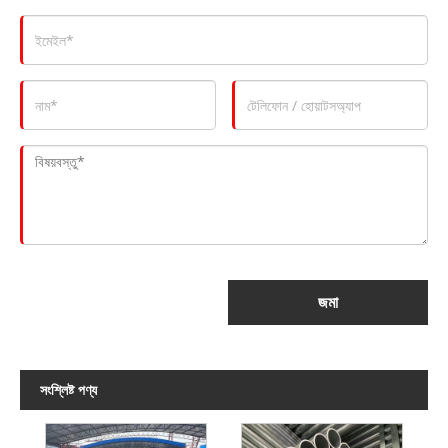
জমা
সংশ্লিষ্ট পণ্য