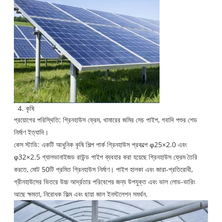
4. কৃষি
প্রয়োগের পরিস্থিতি: গ্রিনহাউস ফ্রেম, খামারের জমির সেচ পাইপ, গবাদি পশুর শেড
নির্মাণ ইত্যাদি।
কেস স্টাডি: একটি আধুনিক কৃষি শিল্প পার্ক গ্রিনহাউস প্রকল্পে φ25×2.0 এবং
φ32×2.5 গ্যালভানাইজড রাউন্ড পাইপ ব্যবহার করা হয়েছে গ্রিনহাউস ফ্রেম তৈরি
করতে, মোট 50টি প্রমিত গ্রিনহাউস নির্মাণ। পাইপ হালকা এবং জারা-প্রতিরোধী,
গ্রীনহাউসের ভিতরে উচ্চ আর্দ্রতার পরিবেশের জন্য উপযুক্ত এবং ভাল লোড-ভারিং
আছে ক্ষমতা, নিরোধক ফিল্ম এবং ছায়া জাল ইনস্টলেশন সমর্থন.