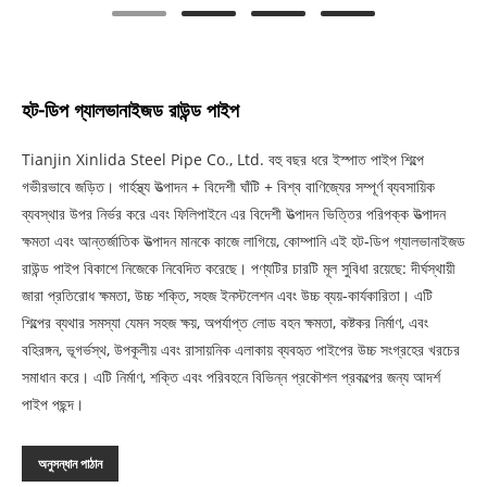
হট-ডিপ গ্যালভানাইজড রাউন্ড পাইপ
Tianjin Xinlida Steel Pipe Co., Ltd. বহু বছর ধরে ইস্পাত পাইপ শিল্পে
গভীরভাবে জড়িত। গার্হস্থ্য উত্পাদন + বিদেশী ঘাঁটি + বিশ্ব বাণিজ্যের সম্পূর্ণ ব্যবসায়িক
ব্যবস্থার উপর নির্ভর করে এবং ফিলিপাইনে এর বিদেশী উত্পাদন ভিত্তির পরিপক্ক উত্পাদন
ক্ষমতা এবং আন্তর্জাতিক উত্পাদন মানকে কাজে লাগিয়ে, কোম্পানি এই হট-ডিপ গ্যালভানাইজড
রাউন্ড পাইপ বিকাশে নিজেকে নিবেদিত করেছে। পণ্যটির চারটি মূল সুবিধা রয়েছে: দীর্ঘস্থায়ী
জারা প্রতিরোধ ক্ষমতা, উচ্চ শক্তি, সহজ ইনস্টলেশন এবং উচ্চ ব্যয়-কার্যকারিতা। এটি
শিল্পের ব্যথার সমস্যা যেমন সহজ ক্ষয়, অপর্যাপ্ত লোড বহন ক্ষমতা, কষ্টকর নির্মাণ, এবং
বহিরঙ্গন, ভূগর্ভস্থ, উপকূলীয় এবং রাসায়নিক এলাকায় ব্যবহৃত পাইপের উচ্চ সংগ্রহের খরচের
সমাধান করে। এটি নির্মাণ, শক্তি এবং পরিবহনে বিভিন্ন প্রকৌশল প্রকল্পের জন্য আদর্শ
পাইপ পছন্দ।
অনুসন্ধান পাঠান