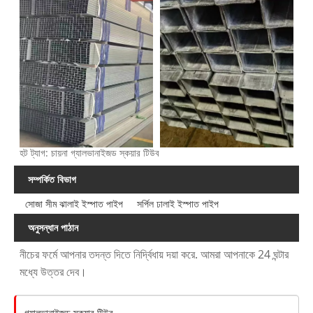
হট ট্যাগ: চায়না গ্যালভানাইজড স্কয়ার টিউব
সম্পর্কিত বিভাগ
সোজা সীম ঝালাই ইস্পাত পাইপ
সর্পিল ঢালাই ইস্পাত পাইপ
অনুসন্ধান পাঠান
নীচের ফর্মে আপনার তদন্ত দিতে নির্দ্বিধায় দয়া করে. আমরা আপনাকে 24 ঘন্টার
মধ্যে উত্তর দেব।