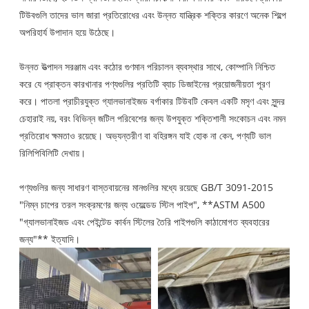
টিউবগুলি তাদের ভাল জারা প্রতিরোধের এবং উন্নত যান্ত্রিক শক্তির কারণে অনেক শিল্পে
অপরিহার্য উপাদান হয়ে উঠেছে।
উন্নত উত্পাদন সরঞ্জাম এবং কঠোর গুণমান পরিচালন ব্যবস্থার সাথে, কোম্পানি নিশ্চিত
করে যে প্রাক্তন কারখানার পণ্যগুলির প্রতিটি ব্যাচ ডিজাইনের প্রয়োজনীয়তা পূরণ
করে। পাতলা প্রাচীরযুক্ত গ্যালভানাইজড বর্গাকার টিউবটি কেবল একটি মসৃণ এবং সুন্দর
চেহারাই নয়, বরং বিভিন্ন জটিল পরিবেশের জন্য উপযুক্ত শক্তিশালী সংকোচন এবং নমন
প্রতিরোধ ক্ষমতাও রয়েছে। অভ্যন্তরীণ বা বহিরঙ্গন যাই হোক না কেন, পণ্যটি ভাল
রিলিপিবিলিটি দেখায়।
পণ্যগুলির জন্য সাধারণ বাস্তবায়নের মানগুলির মধ্যে রয়েছে GB/T 3091-2015
"নিম্ন চাপের তরল সংক্রমণের জন্য ওয়েল্ডেড স্টিল পাইপ", **ASTM A500
"গ্যালভানাইজড এবং পেইন্টেড কার্বন স্টিলের তৈরি পাইপগুলি কাঠামোগত ব্যবহারের
জন্য"** ইত্যাদি।