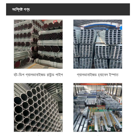
সংশ্লিষ্ট পণ্য
হট-ডিপ গ্যালভানাইজড রাউন্ড পাইপ
গ্যালভানাইজড চ্যানেল ইস্পাত