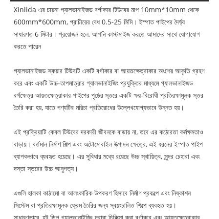
Xinlida এর চায়না গ্যালভানাইজড বর্গাকার টিউবের মাপ 10mm*10mm থেকে
600mm*600mm, প্রাচীরের বেধ 0.5-25 মিমি। ইস্পাত পাইপের দৈর্ঘ্য
সাধারণত 6 মিটার। প্রয়োজন হলে, আপনি কাস্টমাইজ করতে আমাদের সাথে যোগাযোগ
করতে পারেন
গ্যালভানাইজড স্কয়ার টিউবটি একটি বর্গাকার বা আয়তক্ষেত্রাকার অংশের আকৃতি গ্রহণ
করে এবং একটি উচ্চ-তাপমাত্রার গ্যালভানাইজিং প্রযুক্তির মাধ্যমে গ্যালভানাইজড
বর্গক্ষেত্র আয়তক্ষেত্রাকার পাইপের পৃষ্ঠের স্তরে একটি ক্ষয়-বিরোধী প্রতিরক্ষামূলক স্তর
তৈরি করা হয়, যাতে পণ্যটির মরিচা প্রতিরোধের উল্লেখযোগ্যভাবে উন্নত হয়।
এই প্রক্রিয়াটি কেবল টিউবের দরকারী জীবনকে বাড়ায় না, তবে এর কঠোরতা কর্মক্ষমতাও
বাড়ায়। বর্তমান নির্মাণ শিল্প এবং অটোমোবাইল উত্পাদন ক্ষেত্রে, এই ধরনের ইস্পাত পাইপ
ব্যাপকভাবে ব্যবহৃত হয়েছে। এর সুবিধার মধ্যে রয়েছে উচ্চ স্থায়িত্ব, সুন্দর চেহারা এবং
দস্তা স্তরের উচ্চ আনুগত্য।
এগুলি হালকা কাঠামো বা আলংকারিক উপকরণ হিসাবে নির্মাণ প্রকল্পে এবং নিষ্কাশন
সিস্টেম বা প্রতিরক্ষামূলক ফ্রেম তৈরির জন্য স্বয়ংচালিত শিল্পে ব্যবহৃত হয়।
সাধারণভাবে, হট ডিপ গ্যালভানাইজিং দ্বারা চিকিত্সা করা বর্গাকার এবং আয়তক্ষেত্রাকার