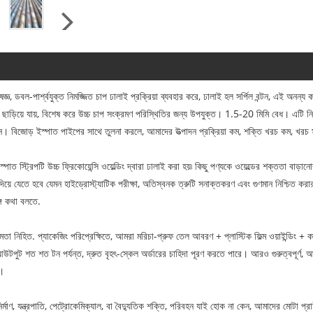
জ্ঞ, ডবল-পার্শ্বযুক্ত নিমজ্জিত চাপ ঢালাই প্রক্রিয়া ব্যবহার করে, ঢালাই হল সর্পিল বন্টন, এই অনন
়িয়ে যায়, বিশেষ করে উচ্চ চাপ সংক্রমণ পরিস্থিতির জন্য উপযুক্ত। 1.5-20 মিমি বেধ। এটি নির্মাণ
ন। বিজোড় ইস্পাত পাইপের সাথে তুলনা করলে, আমাদের উত্পাদন প্রক্রিয়া কম, শক্তি খরচ কম, খরচ 
স্ট্রিপটি উচ্চ ফ্রিকোয়েন্সি ওয়েল্ডিং দ্বারা ঢালাই করা হয়৷ কিছু পণ্যকে ওয়েল্ডের শক্ততা বাড়ান
্য দিয়ে যেতে হবে যেমন হাইড্রোস্ট্যাটিক পরীক্ষা, অতিস্বনক ত্রুটি সনাক্তকরণ এবং গুণমান নিশ্চিত ক
্গে কথা বলতে.
ক্ষমতা নিহিত. প্যাকেজিং পরিপ্রেক্ষিতে, আমরা মরিচা-প্রুফ তেল আবরণ + প্লাস্টিক ফিল্ম ওয়াইন্ডিং + 
 আউটপুট শত শত টন পর্যন্ত, দ্রুত বৃহৎ-স্কেল অর্ডারের চাহিদা পূরণ করতে পারে। আরও গুরুত্বপূর্ণ
ি।
্মাণ, যন্ত্রপাতি, পেট্রোকেমিক্যাল, বা বৈদ্যুতিক শক্তি, পরিবহন যাই হোক না কেন, আমাদের মোটা প্