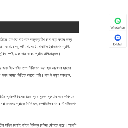
WhatsApp
্য কাঠামো ইস্পাত পাইপকে অভ্যন্তরীণ চাপ সহ্য করার জন্য
E-Mail
 ভারা, সেতু কাঠামো, অটোমোবাইল ট্রান্সমিশন শ্যাফ্ট,
সুবিধা স্পষ্ট, এবং দাম আরও প্রতিযোগিতামূলক।
োর জন্য ইন-লাইন তাপ চিকিত্সাও করা হয়৷ কারখানা ছাড়ার
রার জন্য আমরা নিশ্চিত করতে পারি। সমর্থন নমুনা সরবরাহ,
কাঠের প্যালেট ফিক্সড তিন-স্তর সুরক্ষা ব্যবহার করে পরিবহন
, আমরা সবসময় গ্রাহক-ভিত্তিক, স্পেসিফিকেশন কাস্টমাইজেশন
রাচীর সর্পিল ঢালাই পাইপ বিভিন্ন চাহিদা মেটাতে পারে। আপনি