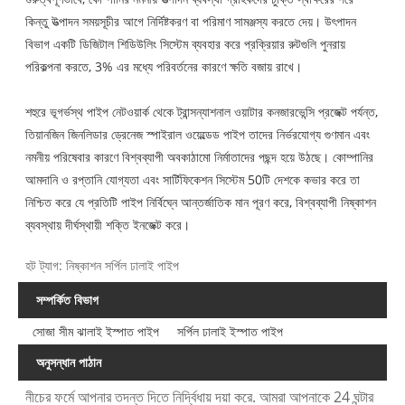
কিন্তু উত্পাদন সময়সূচীর আগে নির্দিষ্টকরণ বা পরিমাণ সামঞ্জস্য করতে দেয়। উৎপাদন
বিভাগ একটি ডিজিটাল শিডিউলিং সিস্টেম ব্যবহার করে প্রক্রিয়ার রুটগুলি পুনরায়
পরিকল্পনা করতে, 3% এর মধ্যে পরিবর্তনের কারণে ক্ষতি বজায় রাখে।
শহুরে ভূগর্ভস্থ পাইপ নেটওয়ার্ক থেকে ট্রান্সন্যাশনাল ওয়াটার কনজারভেন্সি প্রজেক্ট পর্যন্ত,
তিয়ানজিন জিনলিডার ড্রেনেজ স্পাইরাল ওয়েল্ডেড পাইপ তাদের নির্ভরযোগ্য গুণমান এবং
নমনীয় পরিষেবার কারণে বিশ্বব্যাপী অবকাঠামো নির্মাতাদের পছন্দ হয়ে উঠছে। কোম্পানির
আমদানি ও রপ্তানি যোগ্যতা এবং সার্টিফিকেশন সিস্টেম 50টি দেশকে কভার করে তা
নিশ্চিত করে যে প্রতিটি পাইপ নির্বিঘ্নে আন্তর্জাতিক মান পূরণ করে, বিশ্বব্যাপী নিষ্কাশন
ব্যবস্থায় দীর্ঘস্থায়ী শক্তি ইনজেক্ট করে।
হট ট্যাগ: নিষ্কাশন সর্পিল ঢালাই পাইপ
সম্পর্কিত বিভাগ
সোজা সীম ঝালাই ইস্পাত পাইপ
সর্পিল ঢালাই ইস্পাত পাইপ
অনুসন্ধান পাঠান
নীচের ফর্মে আপনার তদন্ত দিতে নির্দ্বিধায় দয়া করে. আমরা আপনাকে 24 ঘন্টার