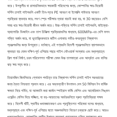
করে। উপকূলীয় বা রাসায়নিকভাবে ক্ষয়কারী পরিবেশের জন্য, কোম্পানির ক্ষয়-বিরোধী
সর্পিল ঢালাই পাইপগুলি একটি তিন-স্তর PE আবরণ বা ইপোক্সি পাউডার আবরণ
প্রক্রিয়া ব্যবহার করে, লবণ স্প্রে পরীক্ষার দ্বারা যাচাই করা হয়, যা 30 বছরেরও বেশি
সময় ধরে ক্ষয়-বিরোধী জীবন অর্জন করে। উচ্চ-শক্তির সর্পিল ঢালাই পাইপগুলি, মাইক্রো-
অ্যালোয়িং ডিজাইন এবং তাপ চিকিত্সা প্রক্রিয়াগুলির মাধ্যমে, 600MPa-এর বেশি ফলন
শক্তি অর্জন করে, যা ভূতাত্ত্বিকভাবে জটিল এলাকায় গভীর-কবরযুক্ত নিষ্কাশন
প্রকল্পগুলির জন্য উপযুক্ত। বর্তমানে, এই পণ্যগুলি বিদেশী প্রকল্পগুলিতে ব্যাপকভাবে
ব্যবহৃত হয় যেমন দক্ষিণ-পূর্ব এশিয়ায় শহুরে পাইপ নেটওয়ার্ক সংস্কার এবং মধ্যপ্রাচ্যে
শিল্প পার্ক নির্মাণ, চরম পরিবেশগত পরীক্ষা যেমন উচ্চ তাপমাত্রা এবং আর্দ্রতা এবং বালির
ঝড় ক্ষয় সহ্য করে।
তিয়ানজিন জিনলিডার গ্লোবাল পদচিহ্ন তার নিষ্কাশন সর্পিল ঢালাই পাইপ সরবরাহের
জন্য দ্বৈত নিশ্চয়তা প্রদান করে। এর অভ্যন্তরীণ উৎপাদন বেস 50 মিলিয়ন টন বার্ষিক
ক্ষমতা নিয়ে গর্বিত, যা আমদানি করা জার্মান স্পাইরাল ফর্মিং মেশিন এবং আমেরিকান লিঙ্কন
ওয়েল্ডিং মেশিন দিয়ে সজ্জিত, যা বড়-আয়তনের অর্ডারগুলিতে দ্রুত প্রতিক্রিয়া সক্ষম
করে। বিদেশী ঘাঁটি, স্থানীয় গুদামজাতকরণ এবং প্রযুক্তিগত পরিষেবা দলের মাধ্যমে,
মধ্যপ্রাচ্য এবং দক্ষিণ-পূর্ব এশিয়ার মতো অঞ্চলগুলিতে বিতরণ চক্রকে ছোট করে। আরও
গুরুত্বপূর্ণভাবে, কোম্পানির নমনীয় উত্পাদন ব্যবস্থা গ্রাহকদের চুক্তি স্বাক্ষরের পরে