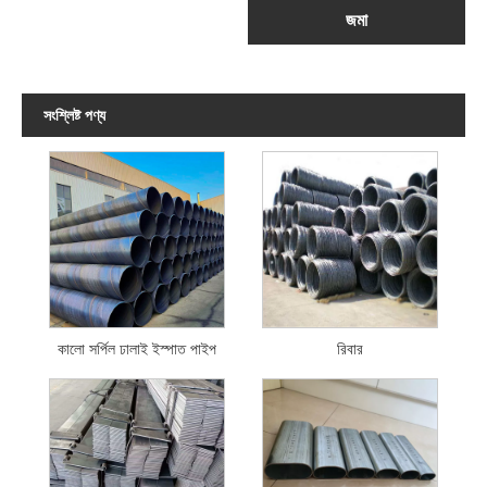
জমা
সংশ্লিষ্ট পণ্য
কালো সর্পিল ঢালাই ইস্পাত পাইপ
রিবার