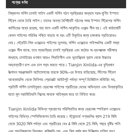
পণ্যের বর্ণনা
নিষ্কাশন সর্পিল ঢালাই পাইপ একটি সর্পিল গঠন প্রক্রিয়ার মাধ্যমে গরম-ঘূর্ণিত ইস্পাত
স্ট্রিপ থেকে তৈরি পাইপ। তাদের অনন্য বৈশিষ্ট্যটি গঠনের সময় ইস্পাত স্ট্রিপের সর্পিল
কার্লিংয়ের মধ্যে রয়েছে, যার ফলে একটি সর্পিল-আকৃতির ওয়েল্ড সীম হয়। এই কাঠামোটি
কেবল পাইপের পরিধির শক্তি বাড়ায় না বরং এটি বিকৃতির জন্য চমৎকার প্রতিরোধও
দেয়। স্ট্রেইট-সিম ওয়েল্ডেড পাইপের তুলনায়, সর্পিল ওয়েল্ডেড পাইপগুলির একটি লম্বা
ওয়েল্ড সীম থাকে, তবে স্বয়ংক্রিয় ঢালাই প্রক্রিয়া এবং কঠোর অ-ধ্বংসাত্মক পরীক্ষার
মাধ্যমে, ঢালাইয়ের গুণমান আরও স্থিতিশীল এবং ভূতাত্ত্বিক হ্রাস থেকে উচ্চতর
অভ্যন্তরীণ চাপ এবং চাপ সহ্য করতে পারে। Tianjin Xinlida-এর বুদ্ধিমান
উত্পাদন সরঞ্জামগুলি অটোমেশনের হারকে 90%-এর উপরে বাড়িয়েছে, স্টিলের স্ট্রিপ
আনকোয়লিং থেকে ফিনিশড প্রোডাক্ট আউটপুট পর্যন্ত সম্পূর্ণ ডিজিটাল মনিটরিং সহ,
প্রতিটি সর্পিল ঢালাইযুক্ত ড্রেনেজ পাইপের প্রাচীরের বেধের অভিন্নতা এবং ডিম্বাকৃতির
মতো মূল পরামিতিগুলি শিল্পের মানকে অতিক্রম করে তা নিশ্চিত করে৷
Tianjin Xinlida বিভিন্ন প্রয়োগের পরিস্থিতির জন্য ড্রেনেজ স্পাইরাল ওয়েল্ডেড
পাইপের বিভিন্ন স্পেসিফিকেশন তৈরি করেছে। স্ট্যান্ডার্ড পণ্যগুলির ব্যাস 219 মিমি
থেকে 3020 মিমি পর্যন্ত এবং প্রাচীরের বেধ 4 মিমি থেকে 25 মিমি, শহুরে বৃষ্টির পানি
এবং পয়ঃনিষ্কাশন বিভাজন, কৃষিজমি সেচ, এবং শিল্প বর্জ্য জল চিকিত্সার চাহিদা পূরণ