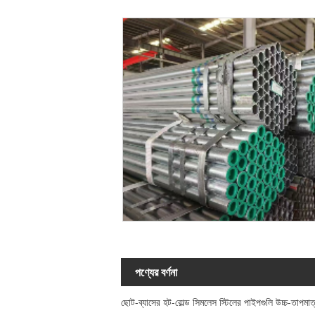
পণ্যের বর্ণনা
ছোট-ব্যাসের হট-রোল্ড সিমলেস স্টিলের পাইপগুলি উচ্চ-তাপমাত্