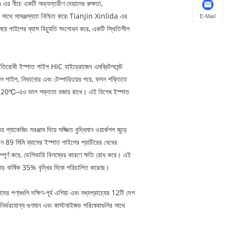
এর নীচে একটি অভ্যন্তরীণ দেয়ালের রুক্ষতা,
র সাথে সামঞ্জস্যতা নিশ্চিত করে৷ Tianjin Xinlida এর
E-Mail
ময়ে পাইপের ব্যাস বিচ্যুতি সংশোধন করে, একটি স্থিতিশীল
্রতিরোধী ইস্পাত পাইপ HIC হাইড্রোজেন এমব্রিটলমেন্ট
িল পাইপ, নিভানোর এবং টেম্পারিংয়ের পরে, ফলন শক্তিতে
পাইপ -20℃-এও ভাল শক্ততা বজায় রাখে। এই বিশেষ ইস্পাত
্যাকেজিং সরঞ্জাম দিয়ে সজ্জিত বুদ্ধিমান ওয়ার্কশপ জুড়ে
ন 89 মিমি ব্যাসের ইস্পাত পাইপের প্রাচীরের বেধের
 সম্পূর্ণ করে, ডেলিভারি বিলম্বের কারণে ক্ষতি রোধ করে। এই
 গড় বার্ষিক 35% বৃদ্ধির দিকে পরিচালিত করেছে।
গুলি দক্ষিণ-পূর্ব এশিয়া এবং মধ্যপ্রাচ্যের 12টি দেশ
 নির্ভরযোগ্য গুণমান এবং কাস্টমাইজড পরিষেবাগুলির সাথে