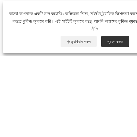
আমরা আপনাকে একটি ভাল ব্রাউজিং অভিজ্ঞতা দিতে, সাইটের ট্র্যাফিক বিশ্লেষণ করত
করতে কুকিজ ব্যবহার করি। এই সাইটটি ব্যবহার করে, আপনি আমাদের কুকিজ ব্যব
নীতি
প্রত্যাখ্যান করুন
গ্রহণ করুন
আমাদের সম্পর্কে
আমাদের ইতিহা
আমাদের কারখান
পণ্যের আবেদন
উৎপাদন সরঞ্জাম