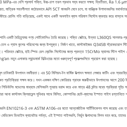
30 MPa-এর বেশি প্রসার্য শক্তি, উচ্চ-চাপ তরল প্রভাব সহ্য করতে সক্ষম; দ্বিতীয়ত, Ra 1.6 μm 
়ত, মাত্রিক সহনশীলতা কঠোরভাবে API 5CT মানগুলি মেনে চলে, যা যান্ত্রিক উপাদানগুলির যথার্থতা
মিটারে রোলিং গতি বাড়িয়েছে, একই সাথে একটি অনলাইন ব্যাস পরিমাপ সিস্টেম ব্যবহার করে বাস্তব স
োম্পানি একটি বৈচিত্র্যময় পণ্য পোর্টফোলিও তৈরি করেছে। শক্তি সেক্টরে, উন্নত L360QS সালফার-প
রী তেল ও গ্যাস কূপের পরিবেশের জন্য উপযুক্ত। নির্মাণ খাতে, কাস্টমাইজড Q345B স্ট্রাকচারাল স্ট
িয়েছে। পরিবহন সেক্টরে, হাই-স্পিড রেল ব্রেকিং সিস্টেমের জন্য প্রদত্ত 15CrMo অ্যালয় স্টিল 
 নতুন এলাকায় ল্যান্ডমার্ক বিল্ডিংয়ের মতো গুরুত্বপূর্ণ প্রকল্পগুলিতে প্রয়োগ করা হয়েছে।
ল চাবিকাঠি উৎপাদন নমনীয়তা। এর 50 মিলিয়ন-টন বার্ষিক উত্পাদন ক্ষমতা লেজার কাটিং এবং স্বয়ংক্রিয় প
দ্রুত প্রতিক্রিয়া সক্ষম করে। যখন একজন দক্ষিণ কোরিয়ার গ্রাহক জরুরীভাবে উৎপাদনের আগে 200 ট
 শিডিউলিং মডেলের মাধ্যমে মেশিনগুলি পুনরায় বরাদ্দ করে এবং মাত্র 48 ঘন্টার মধ্যে প্রক্রিয়া সুইচ
ারা আনা কাস্টমস ক্লিয়ারেন্স সুবিধার সাথে মিলিত, কোম্পানির ছোট-ব্যাসের ইস্পাত পাইপ রপ্তানিতে
গুলি EN10216-3 এবং ASTM A106-এর মতো আন্তর্জাতিক সার্টিফিকেশন পাস করেছে এবং তাদের পণ্য
ে মেডিকেল ডিভাইস ক্যাথেটার পর্যন্ত, এই ইস্পাত পাইপগুলি, নির্ভুল উত্পাদনের মিশন বহন করে, তাদের