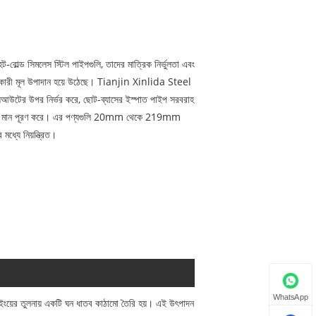
 হট-রোল্ড সিমলেস স্টিল পাইপগুলি, তাদের মাত্রিক নির্ভুলতা এবং
সমর্থনকারী মূল উপাদান হয়ে উঠেছে। Tianjin Xinlida Steel
লেআউটের উপর নির্ভর করে, ছোট-ব্যাসের ইস্পাত পাইপ সরবরাহ
র্জাতিক মান পূরণ করে। এর পণ্যগুলি 20mm থেকে 219mm
ধ্যে নিয়ন্ত্রিত।
WhatsApp
-ড্রইংয়ের তুলনায় একটি ঘন ধাতব কাঠামো তৈরি হয়। এই উৎপাদন