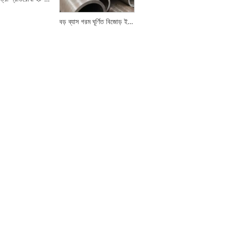
বড় ব্যাস গরম ঘূর্ণিত বিজোড় ইস্পাত পাইপ