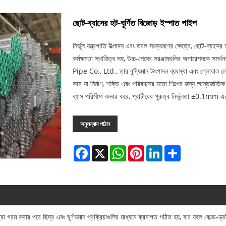
ছোট-ব্যাসের হট-ঘূর্ণিত বিজোড় ইস্পাত পাইপ
নির্ভুল যন্ত্রপাতি উত্পাদন এবং তরল সংক্রমণের ক্ষেত্রে, ছোট-ব্যাসের
কর্মক্ষমতা স্থায়িত্ব সহ, উচ্চ-শেষের সরঞ্জামগুলির অপারেশনকে 
Pipe Co., Ltd., তার বুদ্ধিমান উৎপাদন ব্যবস্থা এবং গ্লোবাল 
করে যা নির্মাণ, শক্তি এবং পরিবহনের মতো শিল্পের জন্য আন্ত
ব্যাস পরিসীমা কভার করে, প্রাচীরের পুরুত্ব নির্ভুলতা ±0.1mm এর ম
অনুসন্ধান পাঠান
Facebook
X
WhatsApp
Pinterest
LinkedIn
Share
রা গরম করার পরে ছিদ্র এবং ঘূর্ণায়মান প্রক্রিয়াগুলির মাধ্যমে ক্রমাগত গঠিত হয়, যার ফলে কোল্ড