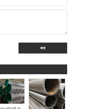
জমা
উচ্চ-তাপমাত্রা প্রতিরোধী হট-ঘূর্ণিত বিজোড় ইস্পাত পাইপ