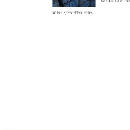
হট-ডিপ গ্যালভানাইজড অ্যাঙ্গেল স্টিল