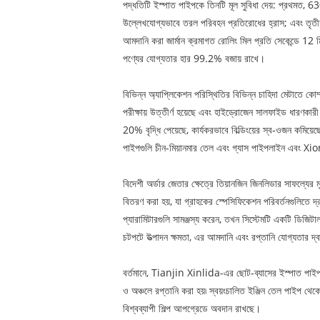
পদ্ধতিটি ইস্পাত পাইপকে তিনটি মূল সুবিধা দেয়: প্রথমত, 6
উল্লেখযোগ্যভাবে তরল পরিবহন প্রতিরোধের হ্রাস; এবং তৃতীয
আমদানি করা জার্মান ক্রমাগত রোলিং মিল প্রতি সেকেন্ডে 12 
পণ্যের যোগ্যতার হার 99.2% বজায় রাখে।
বিভিন্ন অ্যাপ্লিকেশন পরিস্থিতির বিভিন্ন চাহিদা মেটাতে ক
পরীক্ষায় উত্তীর্ণ হয়েছে এবং হাইড্রোজেন সালফাইড ধারণকা
20% বৃদ্ধি পেয়েছে, কার্যকরভাবে বিল্ডিংয়ের স্ব-ওজন কম
পাইপগুলি চীন-মিয়ানমার তেল এবং গ্যাস পাইপলাইন এবং Xiong'an
বিদেশী অর্ডার জেতার ক্ষেত্রে তিয়ানজিন জিনলিডার সাফল্যের মূ
বিতরণ করা হয়, যা গ্রাহকের স্পেসিফিকেশন পরিবর্তনগুলিতে 
প্যারামিটারগুলি সামঞ্জস্য করেন, তখন সিস্টেমটি একটি ডিজিটাল
চটপটে উত্পাদন ক্ষমতা, এর আমদানি এবং রপ্তানি যোগ্যতার দ্ব
বর্তমানে, Tianjin Xinlida-এর ছোট-ব্যাসের ইস্পাত পাইপ
ও অঞ্চলে রপ্তানি করা হয়৷ স্বয়ংচালিত ইঞ্জিন তেল পাইপ থেক
বিশ্বব্যাপী শিল্প আপগ্রেডে অবদান রাখছে।