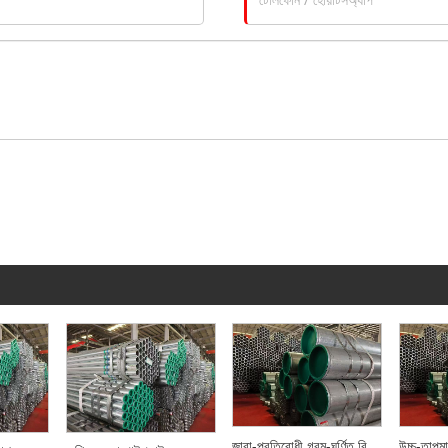
জারা-প্রতিরোধী গরম-ঘূর্ণিত বিজোড় ইস্পাত পাইপ