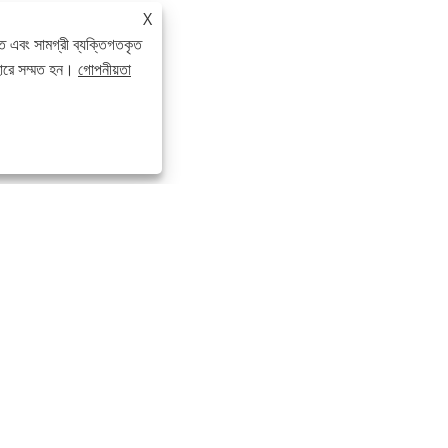
X
ে এবং সামগ্রী ব্যক্তিগতকৃত
হারে সম্মত হন।
গোপনীয়তা
পণ্য
স
ঝালাই ইস্পাত পাইপ
া
বিজোড় ইস্পাত পাইপ
বৃত্তাকার টিউব
স্কয়ার টিউব