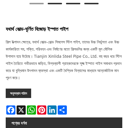
যথার্থ কোল্ড-ঘূর্ণিত বিজোড় ইস্পাত পাইপ
শিল্প উত্পাদন ক্ষেত্রে, যথার্থ কোল্ড-রোল্ড সিমলেস স্টিল পাইপ, তাদের উচ্চ নির্ভুলতা এবং উচ্চ
কার্যকারিতা সহ, শক্তি, পরিবহন এবং নির্মাণের মতো শিল্পগুলির জন্য একটি মূল মৌলিক
উপাদান হয়ে উঠেছে। Tianjin Xinlida Steel Pipe Co., Ltd. বহু বছর ধরে স্টিল
পাইপ তৈরিতে গভীরভাবে জড়িত, বিশ্বব্যাপী গ্রাহকদেরকে সূক্ষ্ম ইস্পাত পাইপ সমাধান প্রদান
করে যা বুদ্ধিমান উৎপাদন ব্যবস্থা এবং একটি বৈশ্বিক বিন্যাসের মাধ্যমে আন্তর্জাতিক মান
পূরণ করে।
অনুসন্ধান পাঠান
Facebook
X
WhatsApp
Pinterest
LinkedIn
Share
পণ্যের বর্ণনা