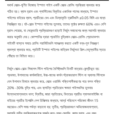
যথার্থ কোল্ড-ঘূর্ণিত বিজোড় ইস্পাত পাইপ একটি কোল্ড রোলিং প্রক্রিয়া ব্যবহার করে
গঠিত হয়। ব্যাস হ্রাস এবং প্লাস্টিকের বিকৃতির একাধিক পাসের মাধ্যমে, ইস্পাত
পাইপের বাইরের ব্যাস, প্রাচীরের বেধ এবং ডিম্বাকৃতি ত্রুটিগুলি ±0.05 মিমি এর মধ্যে
নিয়ন্ত্রিত হয়। হট-রোল্ড ইস্পাত পাইপের তুলনায়, তাদের পৃষ্ঠের রুক্ষতা 60% এরও বেশি
হ্রাস পেয়েছে, যা সেকেন্ডারি প্রক্রিয়াকরণ ছাড়াই নির্ভুল সমাবেশের জন্য সরাসরি ব্যবহার
করার অনুমতি দেয়। কোম্পানির দ্বারা প্রবর্তিত বুদ্ধিমান কোল্ড-রোলিং প্রোডাকশন
লাইনটি বাস্তব সময়ে রোলিং পরামিতিগুলি সামঞ্জস্য করতে একটি বন্ধ-লুপ নিয়ন্ত্রণ
ব্যবস্থা ব্যবহার করে, প্রতিটি ইস্পাত পাইপের মাত্রিক নির্ভুলতা শিল্প-নেতৃস্থানীয় স্তরে
পৌঁছায় তা নিশ্চিত করে।
নির্ভুল কোল্ড-রোল্ড সিমলেস স্টিল পাইপের বৈশিষ্ট্যগুলি তিনটি মাত্রায় কেন্দ্রীভূত হয়:
প্রথমত, উপাদানের কার্যকারিতা, উচ্চ-মানের কার্বন স্ট্রাকচারাল স্টিল বা অ্যালয় স্টিলকে
বেস উপাদান হিসাবে ব্যবহার করে, কোল্ড ওয়ার্কিং শক্তিশালীকরণের পরে ফলন শক্তি
20% -30% বৃদ্ধি পায়, এবং ক্লান্তি প্রতিরোধ ক্ষমতা পাইপগুলির তুলনায়
উল্লেখযোগ্যভাবে ভাল; দ্বিতীয়, জারা প্রতিরোধ, ভিতরের প্রাচীর গ্যালভানাইজিং বা
বাইরের প্রাচীর ইপোক্সি লেপ চিকিত্সার মাধ্যমে, আর্দ্র পরিবেশে পরিষেবা জীবন 15
বছরেরও বেশি সময় পর্যন্ত বাড়ানো হয়; তৃতীয়, প্রক্রিয়াকরণ অভিযোজনযোগ্যতা,
সরাসরি গভীর প্রক্রিয়াকরণকে সমর্থন করে যেমন ফ্লেয়িং, ব্যাস হ্রাস, এবং নমন,