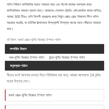
পাইপ নির্বাচন অপ্টিমাইজ করতে সহায়তা করে এবং বিশেষ কাজের অবস্থার জন্য
কাস্টমাইজড সমাধান প্রদান করে। আমাদের গ্লোবাল ট্রেডিং নেটওয়ার্ককে কাজে লাগিয়ে,
আমরা 300 টিরও বেশি বিদেশী প্রকল্পের জন্য নির্ভুল কোল্ড-রোল্ড সিমলেস স্টিল পাইপ
সরবরাহ করেছি, যা চাইনিজ উত্পাদনকে বিশ্বব্যাপী বিশ্বস্ত মানের সাথে পৌঁছাতে সহায়তা
করে।
হট ট্যাগ: যথার্থ কোল্ড-ঘূর্ণিত বিজোড় ইস্পাত পাইপ
সম্পর্কিত বিভাগ
গরম-ঘূর্ণিত বিজোড় ইস্পাত পাইপ
ঠান্ডা-ঘূর্ণিত বিজোড় ইস্পাত পাইপ
অনুসন্ধান পাঠান
নীচের ফর্মে আপনার তদন্ত দিতে নির্দ্বিধায় দয়া করে. আমরা আপনাকে 24 ঘন্টার
মধ্যে উত্তর দেব।