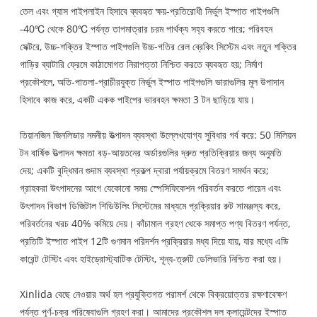
তেল এবং গ্যাস পাইপলাইন হিসাবে ব্যবহৃত ক্ষয়-প্রতিরোধী নির্ভুল ইস্পাত পাইপগুলি
-40℃ থেকে 80℃ পর্যন্ত তাপমাত্রার চরম পার্থক্য সহ্য করতে পারে; পরিবহন
সেক্টরে, উচ্চ-শক্তির ইস্পাত পাইপগুলি উচ্চ-গতির রেল ব্রেকিং সিস্টেম এবং নতুন শক্তির
গাড়ির ব্যাটারি ফ্রেমে কাঠামোগত নিরাপত্তা নিশ্চিত করতে ব্যবহৃত হয়; নির্মাণ
প্রকৌশলে, অতি-পাতলা-প্রাচীরযুক্ত নির্ভুল ইস্পাত পাইপগুলি ভারাগুলির মূল উপাদান
হিসাবে কাজ করে, একটি একক পাইপের ভারবহন ক্ষমতা 3 টন ছাড়িয়ে যায়।
তিয়ানজিন জিনলিডার নমনীয় উত্পাদন ব্যবস্থা উল্লেখযোগ্য সুবিধার গর্ব করে: 50 মিলিয়ন
টন বার্ষিক উত্পাদন ক্ষমতা বড়-আয়তনের অর্ডারগুলির দ্রুত প্রতিক্রিয়ার জন্য অনুমতি
দেয়; একটি বুদ্ধিমান গুদাম ব্যবস্থা প্রকল্প দ্বারা পর্যায়ক্রমে বিতরণ সমর্থন করে;
গ্রাহকরা উৎপাদনের আগে যেকোনো সময় স্পেসিফিকেশন পরিবর্তন করতে পারেন এবং
উৎপাদন বিভাগ ডিজিটাল শিডিউলিং সিস্টেমের মাধ্যমে প্রক্রিয়ার রুট সামঞ্জস্য করে,
পরিবর্তনের খরচ 40% কমিয়ে দেয়। কাঁচামাল গ্রহণ থেকে সমাপ্ত পণ্য বিতরণ পর্যন্ত,
প্রতিটি ইস্পাত পাইপ 12টি গুণমান পরিদর্শন প্রক্রিয়ার মধ্য দিয়ে যায়, যার মধ্যে এডি
কারেন্ট টেস্টিং এবং হাইড্রোস্ট্যাটিক টেস্টিং, শূন্য-ত্রুটি ডেলিভারি নিশ্চিত করা হয়।
Xinlida বেছে নেওয়ার অর্থ হল প্রযুক্তিগত পরামর্শ থেকে বিক্রয়োত্তর রক্ষণাবেক্ষণ
পর্যন্ত পূর্ণ-চক্র পরিষেবাগুলি গ্রহণ করা। আমাদের প্রকৌশল দল ক্লায়েন্টদের ইস্পাত