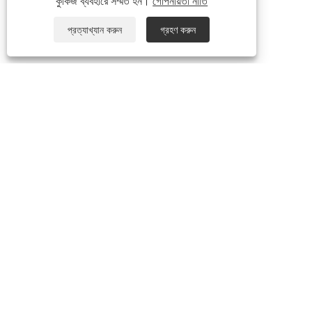
কুকিজ ব্যবহারে সম্মত হন।
গোপনীয়তা নীতি
প্রত্যাখ্যান করুন
গ্রহণ করুন
আমাদের সম্পর্কে
আমাদের ইতিহাস
আমাদের কারখানা