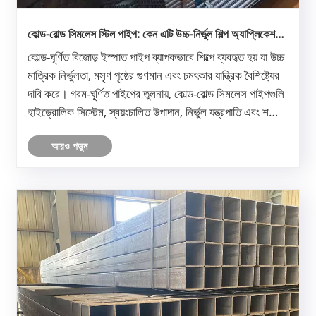
কোল্ড-রোল্ড সিমলেস স্টিল পাইপ: কেন এটি উচ্চ-নির্ভুল শিল্প অ্যাপ্লিকেশনের
জন্য পছন্দের পছন্দ
কোল্ড-ঘূর্ণিত বিজোড় ইস্পাত পাইপ ব্যাপকভাবে শিল্পে ব্যবহৃত হয় যা উচ্চ
মাত্রিক নির্ভুলতা, মসৃণ পৃষ্ঠের গুণমান এবং চমৎকার যান্ত্রিক বৈশিষ্ট্যের
দাবি করে। গরম-ঘূর্ণিত পাইপের তুলনায়, কোল্ড-রোল্ড সিমলেস পাইপগুলি
হাইড্রোলিক সিস্টেম, স্বয়ংচালিত উপাদান, নির্ভুল যন্ত্রপাতি এবং শক্তি
সরঞ্জামগুলির মতো অ্যাপ......
আরও পড়ুন