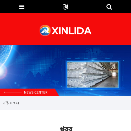
বাড়ি
>
খবর
খবর