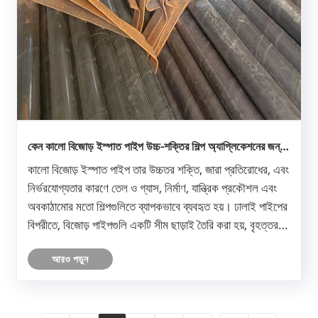
কেন কালো বিজোড় ইস্পাত পাইপ উচ্চ-শক্তির শিল্প অ্যাপ্লিকেশনের জন্য
পছন্দের পছন্দ
কালো বিজোড় ইস্পাত পাইপ তার উচ্চতর শক্তি, জারা প্রতিরোধের, এবং
নির্ভরযোগ্যতার কারণে তেল ও গ্যাস, নির্মাণ, যান্ত্রিক প্রকৌশল এবং
অবকাঠামোর মতো শিল্পগুলিতে ব্যাপকভাবে ব্যবহৃত হয়। ঢালাই পাইপের
বিপরীতে, বিজোড় পাইপগুলি একটি সীম ছাড়াই তৈরি করা হয়, বৃহত্তর
চাপ প্রতিরোধের এবং কাঠামোগত অখণ্ডতা প্রদান করে......
আরও পড়ুন