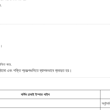
়.
ে।
শ্চিত করে.
াঠামো এবং শক্তি প্রকল্পগুলিতে ব্যাপকভাবে ব্যবহৃত হয়।
সর্পিল ঢালাই ইস্পাত পাইপ
অনুদৈর্ঘ্