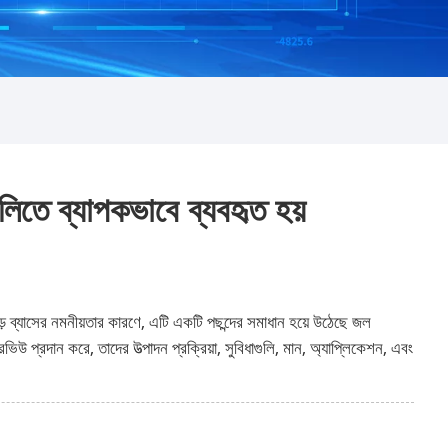
লিতে ব্যাপকভাবে ব্যবহৃত হয়
 বড় ব্যাসের নমনীয়তার কারণে, এটি একটি পছন্দের সমাধান হয়ে উঠেছে জল
প্রদান করে, তাদের উত্পাদন প্রক্রিয়া, সুবিধাগুলি, মান, অ্যাপ্লিকেশন, এবং