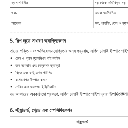
ব্যাস পরিসীমা
বড় থেকে অতিরিক্ত বড়
খরচ
আরো অর্থনৈতিক
আবেদন
জল, পাইলিং, তেল ও গ্যা
5. শিল্প জুড়ে সাধারণ অ্যাপ্লিকেশন
তাদের শক্তি এবং অভিযোজনযোগ্যতার জন্য ধন্যবাদ, সর্পিল ঢালাই ইস্পাত পাইপ ব
তেল ও গ্যাস ট্রান্সমিশন পাইপলাইন
জল সরবরাহ এবং নিষ্কাশন ব্যবস্থা
ব্রিজ এবং ফাউন্ডেশন পাইলিং
কাঠামোগত ইস্পাত কলাম
মেরিন এবং অফশোর ইঞ্জিনিয়ারিং
বড় আকারের অবকাঠামো প্রকল্পে, সর্পিল ঢালাই ইস্পাত পাইপ দ্বারা উত্পাদিত
জিনল
6. স্ট্যান্ডার্ড, গ্রেড এবং স্পেসিফিকেশন
স্ট্যান্ডার্ড