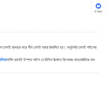
E-Mail
 ঢালাই ব্যবহার করে সীম ঢালাই দ্বারা উত্পাদিত হয়। অনুদৈর্ঘ্য ঢালাই পাইপের
নলিডা
সর্পিল ঝালাই ইস্পাত পাইপ যে মিলিত উত্পাদন বিশেষজ্ঞ আন্তর্জাতিক মান