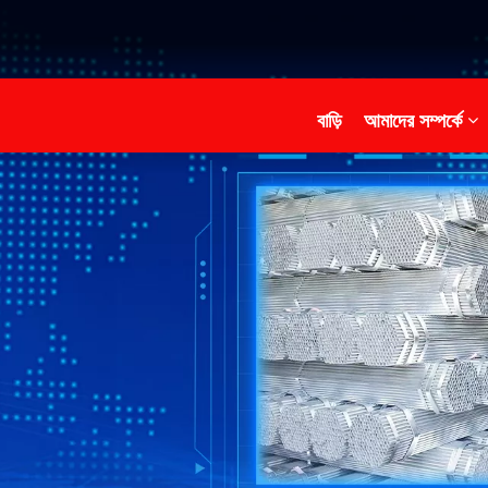
বাড়ি
আমাদের সম্পর্কে