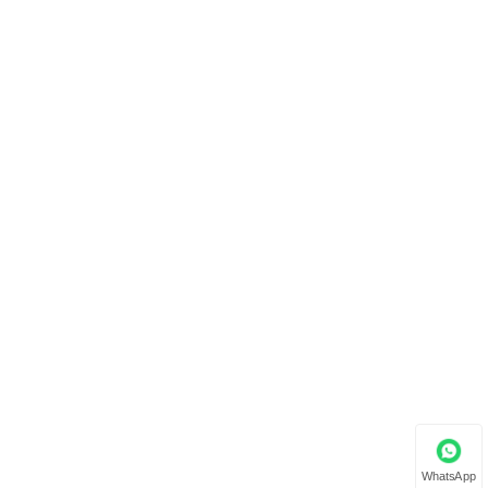
WhatsApp