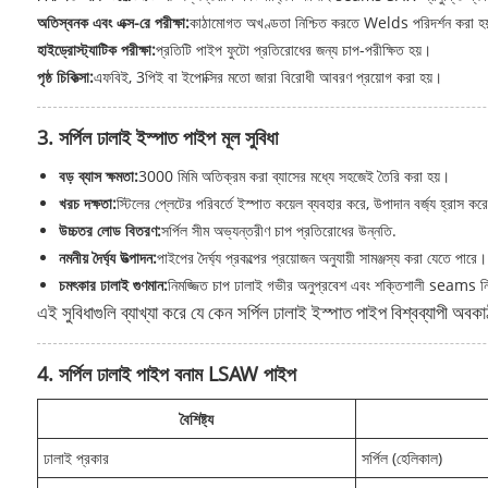
অতিস্বনক এবং এক্স-রে পরীক্ষা:
কাঠামোগত অখণ্ডতা নিশ্চিত করতে Welds পরিদর্শন করা হয
হাইড্রোস্ট্যাটিক পরীক্ষা:
প্রতিটি পাইপ ফুটো প্রতিরোধের জন্য চাপ-পরীক্ষিত হয়।
পৃষ্ঠ চিকিত্সা:
এফবিই, 3পিই বা ইপোক্সির মতো জারা বিরোধী আবরণ প্রয়োগ করা হয়।
3. সর্পিল ঢালাই ইস্পাত পাইপ মূল সুবিধা
বড় ব্যাস ক্ষমতা:
3000 মিমি অতিক্রম করা ব্যাসের মধ্যে সহজেই তৈরি করা হয়।
খরচ দক্ষতা:
স্টিলের প্লেটের পরিবর্তে ইস্পাত কয়েল ব্যবহার করে, উপাদান বর্জ্য হ্রাস কর
উচ্চতর লোড বিতরণ:
সর্পিল সীম অভ্যন্তরীণ চাপ প্রতিরোধের উন্নতি.
নমনীয় দৈর্ঘ্য উত্পাদন:
পাইপের দৈর্ঘ্য প্রকল্পের প্রয়োজন অনুযায়ী সামঞ্জস্য করা যেতে পারে।
চমৎকার ঢালাই গুণমান:
নিমজ্জিত চাপ ঢালাই গভীর অনুপ্রবেশ এবং শক্তিশালী seams নি
এই সুবিধাগুলি ব্যাখ্যা করে যে কেন সর্পিল ঢালাই ইস্পাত পাইপ বিশ্বব্যাপী অবক
4. সর্পিল ঢালাই পাইপ বনাম LSAW পাইপ
বৈশিষ্ট্য
ঢালাই প্রকার
সর্পিল (হেলিকাল)