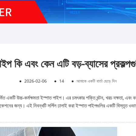
াইপ কি এবং কেন এটি বড়-ব্যাসের প্রকল্পগু
●
2026-02-06
●
14
●
আমাকে একটি বার্তা ছেড়ে দিন
ির্মিত একটি উচ্চ-কর্মক্ষমতা ইস্পাত পাইপ। এর চমৎকার শক্তি বন্টন, খরচ দক্ষতা, এবং
শনের জন্য। এই নিবন্ধটি সর্পিল ঢালাই করা ইস্পাত পাইপগুলির একটি বিস্তৃত ওভারভিউ 