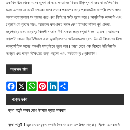
একাধিক উত্স থেকে দামের তুলনা না করে, গুণমানের বিষয়ে উদ্বিগ্ন না হয়ে বা ডেলিভারির
জন্য অপেক্ষা না করেই দক্ষতার সাথে তাদের প্রকল্পের জন্য প্রয়োজনীয় সামগ্রী পেতে পারে,
উল্লেখযোগ্যভাবে সংগ্রহের খরচ এবং নির্মাণের ক্ষতি হ্রাস করে। আনুষ্ঠানিক আমদানি এবং
রপ্তানি যোগ্যতার সাথে, আমাদের কারখানার সমান কোণ ইস্পাত দক্ষিণ-পূর্ব এশিয়া,
মধ্যপ্রাচ্য এবং অন্যান্য বিদেশী বাজারে দীর্ঘ সময়ের জন্য রপ্তানি করা হয়েছে। আমাদের
পণ্যগুলি মানের স্থিতিশীলতা এবং অ্যাপ্লিকেশন অভিযোজনযোগ্যতা উভয়ই বিবেচনায় নিয়ে
আন্তর্জাতিক মানের মানগুলি সম্পূর্ণরূপে পূরণ করে। তারা দেশে এবং বিদেশে ইঞ্জিনিয়ারিং
সংগ্রহ এবং বাল্ক স্টকিংয়ের জন্য পছন্দের এবং নির্ভরযোগ্য প্রোফাইল।
অনুসন্ধান পাঠান
Facebook
X
WhatsApp
Pinterest
LinkedIn
Share
পণ্যের বর্ণনা
ব্যথা পয়েন্ট সমান কোণ ইস্পাত দ্বারা সমাধান
ব্যথা পয়েন্ট 1:
ভুল লেবেলযুক্ত স্পেসিফিকেশন এবং অপর্যাপ্ত মাত্রা। শিল্পের অনেকগুলি