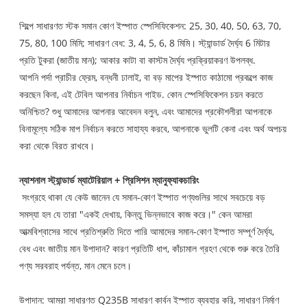
শিল্পে সাধারণত স্টক সমান কোণ ইস্পাত স্পেসিফিকেশন: 25, 30, 40, 50, 63, 70,
75, 80, 100 মিমি; সাধারণ বেধ: 3, 4, 5, 6, 8 মিমি। স্ট্যান্ডার্ড দৈর্ঘ্য 6 মিটার
প্রতি টুকরা (জাতীয় মান); আকার কাটা বা কাস্টম দৈর্ঘ্য প্রক্রিয়াকরণ উপলব্ধ.
আপনি পর্দা প্রাচীর ফ্রেম, বন্ধনী ঢালাই, বা বড় মাপের ইস্পাত কাঠামো প্রকল্পে কাজ
করছেন কিনা, এই টেবিল আপনার নির্বাচন গাইড. কোন স্পেসিফিকেশন চয়ন করতে
অনিশ্চিত? শুধু আমাদের আপনার আবেদন বলুন, এবং আমাদের প্রকৌশলীরা আপনাকে
বিনামূল্যে সঠিক মাপ নির্বাচন করতে সাহায্য করবে, আপনাকে ভুলটি কেনা এবং অর্থ অপচয়
করা থেকে বিরত রাখবে।
ন্যাশনাল স্ট্যান্ডার্ড ম্যাটেরিয়াল + প্রিসিশন ম্যানুফ্যাকচারিং
সংগ্রহে থাকা যে কেউ জানেন যে সমান-কোণ ইস্পাত পণ্যগুলির সাথে সবচেয়ে বড়
সমস্যা হল যে তারা "একই দেখায়, কিন্তু ভিন্নভাবে কাজ করে।" কেন আমরা
আত্মবিশ্বাসের সাথে প্রতিশ্রুতি দিতে পারি আমাদের সমান-কোণ ইস্পাত সম্পূর্ণ দৈর্ঘ্য,
বেধ এবং জাতীয় মান উপাদান? কারণ প্রতিটি ধাপ, কাঁচামাল গ্রহণ থেকে শুরু করে তৈরি
পণ্য সরবরাহ পর্যন্ত, মান মেনে চলে।
উপাদান: আমরা সাধারণত Q235B সাধারণ কার্বন ইস্পাত ব্যবহার করি, সাধারণ নির্মাণ