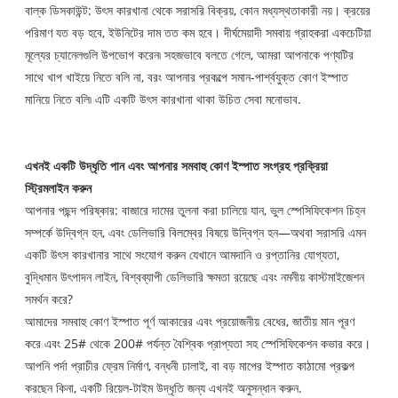
বাল্ক ডিসকাউন্ট: উৎস কারখানা থেকে সরাসরি বিক্রয়, কোন মধ্যস্থতাকারী নয়। ক্রয়ের
পরিমাণ যত বড় হবে, ইউনিটের দাম তত কম হবে। দীর্ঘমেয়াদী সমবায় গ্রাহকরা একচেটিয়া
মূল্যের চ্যানেলগুলি উপভোগ করেন৷ সহজভাবে বলতে গেলে, আমরা আপনাকে পণ্যটির
সাথে খাপ খাইয়ে নিতে বলি না, বরং আপনার প্রকল্পে সমান-পার্শ্বযুক্ত কোণ ইস্পাত
মানিয়ে নিতে বলি৷ এটি একটি উৎস কারখানা থাকা উচিত সেবা মনোভাব.
এখনই একটি উদ্ধৃতি পান এবং আপনার সমবাহু কোণ ইস্পাত সংগ্রহ প্রক্রিয়া
স্ট্রিমলাইন করুন
আপনার পছন্দ পরিষ্কার: বাজারে দামের তুলনা করা চালিয়ে যান, ভুল স্পেসিফিকেশন চিহ্ন
সম্পর্কে উদ্বিগ্ন হন, এবং ডেলিভারি বিলম্বের বিষয়ে উদ্বিগ্ন হন—অথবা সরাসরি এমন
একটি উৎস কারখানার সাথে সংযোগ করুন যেখানে আমদানি ও রপ্তানির যোগ্যতা,
বুদ্ধিমান উৎপাদন লাইন, বিশ্বব্যাপী ডেলিভারি ক্ষমতা রয়েছে এবং নমনীয় কাস্টমাইজেশন
সমর্থন করে?
আমাদের সমবাহু কোণ ইস্পাত পূর্ণ আকারের এবং প্রয়োজনীয় বেধের, জাতীয় মান পূরণ
করে এবং 25# থেকে 200# পর্যন্ত বৈশ্বিক প্রাপ্যতা সহ স্পেসিফিকেশন কভার করে।
আপনি পর্দা প্রাচীর ফ্রেম নির্মাণ, বন্ধনী ঢালাই, বা বড় মাপের ইস্পাত কাঠামো প্রকল্প
করছেন কিনা, একটি রিয়েল-টাইম উদ্ধৃতি জন্য এখনই অনুসন্ধান করুন.