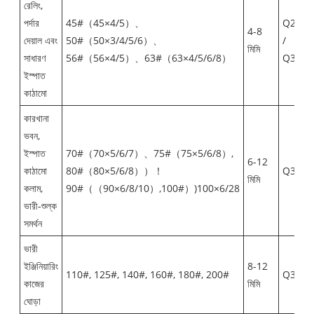
রেলিং,
পর্দার
45#（45×4/5）、
Q235B
4-8
দেয়াল এবং
50#（50×3/4/5/6）、
/
মিমি
সাধারণ
56#（56×4/5）、63#（63×4/5/6/8）
Q355B
ইস্পাত
কাঠামো
কারখানা
ভবন,
ইস্পাত
70#（70×5/6/7）、75#（75×5/6/8）,
6-12
কাঠামো
80#（80×5/6/8））！
Q355B
মিমি
কলাম,
90#（（90×6/8/10）,100#）)100×6/28
ভারী-শুল্ক
সমর্থন
ভারী
ইঞ্জিনিয়ারিং
8-12
110#, 125#, 140#, 160#, 180#, 200#
Q355B
কাজের
মিমি
ঘোড়া