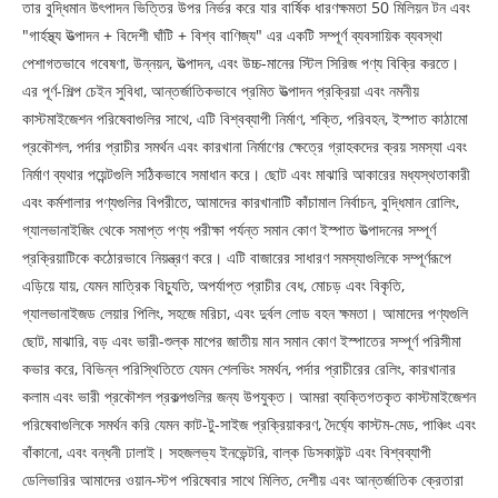
তার বুদ্ধিমান উৎপাদন ভিত্তির উপর নির্ভর করে যার বার্ষিক ধারণক্ষমতা 50 মিলিয়ন টন এবং
"গার্হস্থ্য উত্পাদন + বিদেশী ঘাঁটি + বিশ্ব বাণিজ্য" এর একটি সম্পূর্ণ ব্যবসায়িক ব্যবস্থা
পেশাগতভাবে গবেষণা, উন্নয়ন, উত্পাদন, এবং উচ্চ-মানের স্টিল সিরিজ পণ্য বিক্রি করতে।
এর পূর্ণ-শিল্প চেইন সুবিধা, আন্তর্জাতিকভাবে প্রমিত উত্পাদন প্রক্রিয়া এবং নমনীয়
কাস্টমাইজেশন পরিষেবাগুলির সাথে, এটি বিশ্বব্যাপী নির্মাণ, শক্তি, পরিবহন, ইস্পাত কাঠামো
প্রকৌশল, পর্দার প্রাচীর সমর্থন এবং কারখানা নির্মাণের ক্ষেত্রে গ্রাহকদের ক্রয় সমস্যা এবং
নির্মাণ ব্যথার পয়েন্টগুলি সঠিকভাবে সমাধান করে। ছোট এবং মাঝারি আকারের মধ্যস্থতাকারী
এবং কর্মশালার পণ্যগুলির বিপরীতে, আমাদের কারখানাটি কাঁচামাল নির্বাচন, বুদ্ধিমান রোলিং,
গ্যালভানাইজিং থেকে সমাপ্ত পণ্য পরীক্ষা পর্যন্ত সমান কোণ ইস্পাত উত্পাদনের সম্পূর্ণ
প্রক্রিয়াটিকে কঠোরভাবে নিয়ন্ত্রণ করে। এটি বাজারের সাধারণ সমস্যাগুলিকে সম্পূর্ণরূপে
এড়িয়ে যায়, যেমন মাত্রিক বিচ্যুতি, অপর্যাপ্ত প্রাচীর বেধ, মোচড় এবং বিকৃতি,
গ্যালভানাইজড লেয়ার পিলিং, সহজে মরিচা, এবং দুর্বল লোড বহন ক্ষমতা। আমাদের পণ্যগুলি
ছোট, মাঝারি, বড় এবং ভারী-শুল্ক মাপের জাতীয় মান সমান কোণ ইস্পাতের সম্পূর্ণ পরিসীমা
কভার করে, বিভিন্ন পরিস্থিতিতে যেমন শেলভিং সমর্থন, পর্দার প্রাচীরের রেলিং, কারখানার
কলাম এবং ভারী প্রকৌশল প্রকল্পগুলির জন্য উপযুক্ত। আমরা ব্যক্তিগতকৃত কাস্টমাইজেশন
পরিষেবাগুলিকে সমর্থন করি যেমন কাট-টু-সাইজ প্রক্রিয়াকরণ, দৈর্ঘ্যে কাস্টম-মেড, পাঞ্চিং এবং
বাঁকানো, এবং বন্ধনী ঢালাই। সহজলভ্য ইনভেন্টরি, বাল্ক ডিসকাউন্ট এবং বিশ্বব্যাপী
ডেলিভারির আমাদের ওয়ান-স্টপ পরিষেবার সাথে মিলিত, দেশীয় এবং আন্তর্জাতিক ক্রেতারা