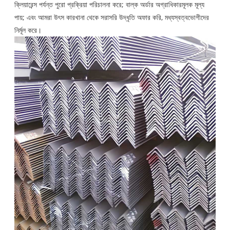
ক্লিয়ারেন্স পর্যন্ত পুরো প্রক্রিয়া পরিচালনা করে; বাল্ক অর্ডার অগ্রাধিকারমূলক মূল্য
পায়; এবং আমরা উৎস কারখানা থেকে সরাসরি উদ্ধৃতি অফার করি, মধ্যস্বত্বভোগীদের
নির্মূল করে।