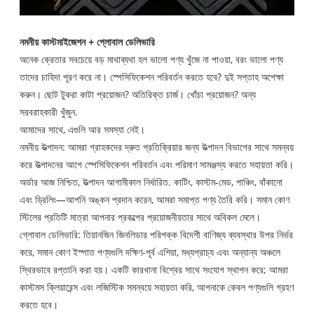
নমনীয় কাস্টমাইজেশন + গ্লোবাল ডেলিভারি
অনেক ক্রেতার সবচেয়ে বড় মাথাব্যথা হল ভালো পণ্য খুঁজে না পাওয়া, বরং ভালো পণ্য
তাদের চাহিদা পূরণ করে না। স্পেসিফিকেশন পরিবর্তন করতে হবে? দুই সপ্তাহ অপেক্ষা
করুন। ছোট টুকরা কাটা প্রয়োজন? অতিরিক্ত চার্জ। খোঁচা প্রয়োজন? অন্য
সরবরাহকারী খুঁজুন.
আমাদের সাথে, এগুলি আর সমস্যা নেই।
নমনীয় উত্পাদন: আমরা গ্রাহকদের দ্রুত প্রতিক্রিয়ার জন্য উত্পাদন বিভাগের সাথে সমন্বয়
করে উত্পাদনের আগে স্পেসিফিকেশন পরিবর্তন এবং পরিমাণ সামঞ্জস্য করতে সহায়তা করি।
অর্ডার আজ নিশ্চিত, উত্পাদন আগামীকাল নির্ধারিত. কাটিং, কাস্টম-মেড, পাঞ্চিং, বাঁকানো
এবং ড্রিলিং—আপনি অঙ্কন প্রদান করেন, আমরা সমাপ্ত পণ্য তৈরি করি। সমান কোণ
স্টিলের প্রতিটি মাত্রা আপনার প্রকল্পের প্রয়োজনীয়তার সাথে অবিকল মেলে।
গ্লোবাল ডেলিভারি: তিয়ানজিন জিনলিডার পরিপক্ক বিদেশী বাণিজ্য ব্যবস্থার উপর নির্ভর
করে, সমান কোণ ইস্পাত পণ্যগুলি দক্ষিণ-পূর্ব এশিয়া, মধ্যপ্রাচ্য এবং অন্যান্য অঞ্চলে
স্থিরভাবে রপ্তানি করা হয়। একটি কারখানা বিশ্বের সাথে সংযোগ স্থাপন করে; আমরা
কাস্টমস ক্লিয়ারেন্স এবং লজিস্টিক সমন্বয়ে সহায়তা করি, আপনাকে কেবল পণ্যগুলি গ্রহণ
করতে হবে।