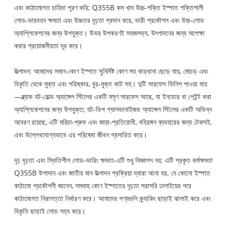
এবং কাঠামোগত চাহিদা পূরণ করি; Q355B কম খাদ উচ্চ-শক্তি ইস্পাত শক্তিশালী
লোড-ভারবহন ক্ষমতা এবং উচ্চতর দৃঢ়তা প্রদান করে, ভারী প্রকৌশল এবং উচ্চ-লোড
অ্যাপ্লিকেশনের জন্য উপযুক্ত। উভয় উপকরণই সহজলভ্য, উৎপাদনের জন্য অপেক্ষা
করার প্রয়োজনীয়তা দূর করে।
উত্পাদন: আমাদের সমান-কোণ ইস্পাত সুনির্দিষ্ট কোণ সহ কারখানা ছেড়ে যায়, মোচড় এবং
বিকৃতি থেকে মুক্ত এবং পরিষ্কার, বুর-মুক্ত কাট সহ। দুটি সারফেস ফিনিশ পাওয়া যায়
—ব্ল্যাক হট-রোল্ড অ্যাঙ্গেল স্টিলের একটি মসৃণ সারফেস আছে, যা ইনডোর বা পেইন্ট করা
অ্যাপ্লিকেশনের জন্য উপযুক্ত; হট-ডিপ গ্যালভানাইজড অ্যাঙ্গেল স্টিলের একটি অভিন্ন
আবরণ রয়েছে, এটি মরিচা-প্রুফ এবং জারা-প্রতিরোধী, বহিরঙ্গন ব্যবহারের জন্য টেকসই,
এবং উল্লেখযোগ্যভাবে এর পরিষেবা জীবন প্রসারিত করে।
দৃঢ় দৃঢ়তা এবং স্থিতিশীল লোড-ভারিং ক্ষমতা-এটি শুধু বিজ্ঞাপন নয়; এটি প্রকৃত কর্মক্ষমতা
Q355B উপাদান এবং জাতীয় মান উত্পাদন প্রক্রিয়া দ্বারা আনা হয়. যে কোনো ইস্পাত
কাঠামো প্রকৌশলী জানেন, সমবাহু কোণ ইস্পাতের দৃঢ়তা সরাসরি ঢালাইয়ের পরে
কাঠামোগত নিরাপত্তা নির্ধারণ করে। আমাদের পণ্যগুলি ক্র্যাকিং ছাড়াই ঝালাই করে এবং
বিকৃতি ছাড়াই লোড সহ্য করে।